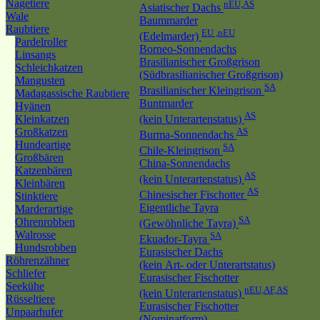
Nagetiere
nEU,AS
Asiatischer Dachs
Wale
Baummarder
Raubtiere
EU ,nEU
(Edelmarder)
Pardelroller
Borneo-Sonnendachs
Linsangs
Brasilianischer Großgrison
Schleichkatzen
(Südbrasilianischer Großgrison)
Mangusten
SA
Brasilianischer Kleingrison
Madagassische Raubtiere
Buntmarder
Hyänen
AS
Kleinkatzen
(kein Unterartenstatus)
Großkatzen
AS
Burma-Sonnendachs
Hundeartige
SA
Chile-Kleingrison
Großbären
China-Sonnendachs
Katzenbären
AS
(kein Unterartenstatus)
Kleinbären
AS
Chinesischer Fischotter
Stinktiere
Eigentliche Tayra
Marderartige
SA
Ohrenrobben
(Gewöhnliche Tayra)
Walrosse
SA
Ekuador-Tayra
Hundsrobben
Eurasischer Dachs
Röhrenzähner
(kein Art- oder Unterartstatus)
Schliefer
Eurasischer Fischotter
Seekühe
nEU,AF,AS
(kein Unterartenstatus)
Rüsseltiere
Eurasischer Fischotter
Unpaarhufer
(Nominatform)