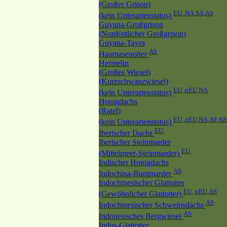
(Großer Grison)
EU ,NA,SA,AS
(kein Unterartenstatus)
Guyana-Großgrison
(Nordöstlicher Großgrison)
Guyana-Tayra
AS
Haarnasenotter
Hermelin
(Großes Wiesel)
(Kurzschwanzwiesel)
EU ,nEU,NA
(kein Unterartenstatus)
Honigdachs
(Ratel)
EU ,nEU,NA,AF,AS
(kein Unterartenstatus)
EU
Iberischer Dachs
Iberischer Steinmarder
EU
(Mittelmeer-Steinmarder)
Indischer Honigdachs
AS
Indochina-Buntmarder
Indochinesischer Glattotter
EU ,nEU,AS
(Gewöhnlicher Glattotter)
AS
Indochinesischer Schweinsdachs
AS
Indonesisches Bergwiesel
Indus-Glattotter