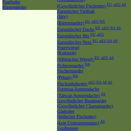
Paarhufer
EU ,nEU,AS
(Gewöhnlicher Fischotter)
Riesengleiter
Eurasischer Vielfraß
(Järv)
EU ,nEU,NA
(Bärenmarder)
EU ,nEU,NA,AS
Europäischer Dachs
EU ,nEU
Europäischer Iltis
EU ,nEU,SA,AS
Europäischer Nerz
Feuerwiesel
(Kolonok)
EU ,nEU,AS
(Sibirisches Wiesel)
NA
Fichtenmarder
Fischermarder
NA
(Pekan)
nEU,NA,AF,AS
Fleckenhalsotter
Formosa-Sonnendachs
AS
(Taiwan-Sonnendachs)
Gewöhnlicher Buntmarder
(Gewöhnlicher Charsamarder)
Glattotter
(Indischer Fischotter)
AS
(kein Unterartenstatus)
Großgrison