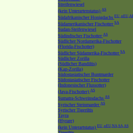
Streifenwiesel
AS
(kein Unterartenstatus)
EU ,nEU,A
Südafrikanischer Honigdachs
SA
Südamerikanischer Fischotter
Sudan-Steifenwiesel
AS
Südindischer Fischotter
Südlicher Nordamerika-Fischotter
(Florida-Fischotter)
SA
Südlicher Südamerika-Fischotter
Südlicher Zorilla
(Südlicher Bandiltis)
(Kap-Zorilla)
Südostasiatischer Buntmarder
Südostasiatischer Fischotter
(Indonesischer Flussotter)
AS
(Java-Fischotter)
AS
Sumatra-Schweinsdachs
AS
Syrischer Steinmarder
Syrischer Tigeriltis
Tayra
(Hyrare)
EU ,nEU,NA,SA,AS
(kein Unterartstatus)
Tigeriltis