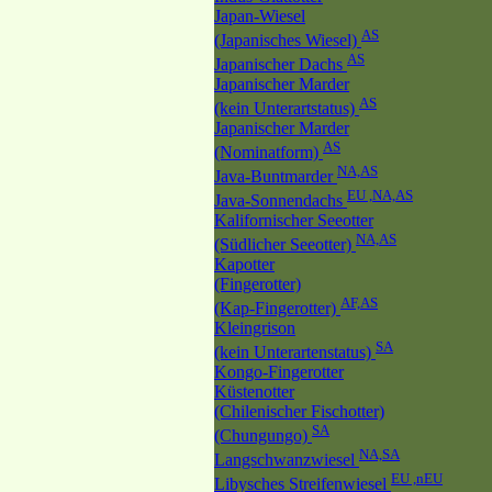
Japan-Wiesel
AS
(Japanisches Wiesel)
AS
Japanischer Dachs
Japanischer Marder
AS
(kein Unterartstatus)
Japanischer Marder
AS
(Nominatform)
NA,AS
Java-Buntmarder
EU ,NA,AS
Java-Sonnendachs
Kalifornischer Seeotter
NA,AS
(Südlicher Seeotter)
Kapotter
(Fingerotter)
AF,AS
(Kap-Fingerotter)
Kleingrison
SA
(kein Unterartenstatus)
Kongo-Fingerotter
Küstenotter
(Chilenischer Fischotter)
SA
(Chungungo)
NA,SA
Langschwanzwiesel
EU ,nEU
Libysches Streifenwiesel