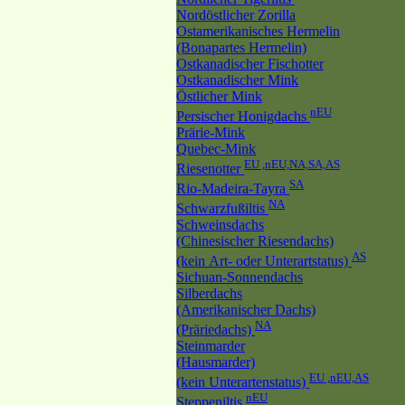
Nordöstlicher Zorilla
Ostamerikanisches Hermelin
(Bonapartes Hermelin)
Ostkanadischer Fischotter
Ostkanadischer Mink
Östlicher Mink
nEU
Persischer Honigdachs
Prärie-Mink
Quebec-Mink
EU ,nEU,NA,SA,AS
Riesenotter
SA
Rio-Madeira-Tayra
NA
Schwarzfußiltis
Schweinsdachs
(Chinesischer Riesendachs)
AS
(kein Art- oder Unterartstatus)
Sichuan-Sonnendachs
Silberdachs
(Amerikanischer Dachs)
NA
(Präriedachs)
Steinmarder
(Hausmarder)
EU ,nEU,AS
(kein Unterartenstatus)
nEU
Steppeniltis