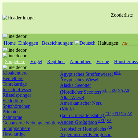
Zootierliste
Home
Einloggen
Bezeichnungen:
Haltungen:
Säugetiere
Vögel
Reptilien
Amphibien
Fische
Haustierras
Kloakentiere
nEU
Ägyptisches Streifenwiesel
Beuteltiere
Ägyptisches Wiesel
Tanrekartige
Alaska-Seeotter
Insektenfresser
EU ,nEU,NA,AS
(Nördlicher Seeotter)
Rüsselspringer
Altai-Wiesel
Fledertiere
Amerikanischer Nerz
Spitzhörnchen
(Mink)
Primaten
EU ,nEU,NA,AS
(kein Unterartenstatus)
Zahnarme
nEU,SA
Anden-Großgrison
Gepanzerte Nebengelenktiere
AS
Schuppentiere
Arabischer Honigdachs
Hasenartige
Argeninischer Kleingrison