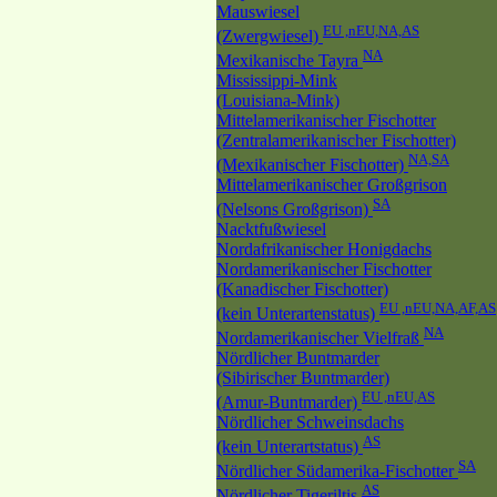
Mauswiesel
EU ,nEU,NA,AS
(Zwergwiesel)
NA
Mexikanische Tayra
Mississippi-Mink
(Louisiana-Mink)
Mittelamerikanischer Fischotter
(Zentralamerikanischer Fischotter)
NA,SA
(Mexikanischer Fischotter)
Mittelamerikanischer Großgrison
SA
(Nelsons Großgrison)
Nacktfußwiesel
Nordafrikanischer Honigdachs
Nordamerikanischer Fischotter
(Kanadischer Fischotter)
EU ,nEU,NA,AF,AS
(kein Unterartenstatus)
NA
Nordamerikanischer Vielfraß
Nördlicher Buntmarder
(Sibirischer Buntmarder)
EU ,nEU,AS
(Amur-Buntmarder)
Nördlicher Schweinsdachs
AS
(kein Unterartstatus)
SA
Nördlicher Südamerika-Fischotter
AS
Nördlicher Tigeriltis