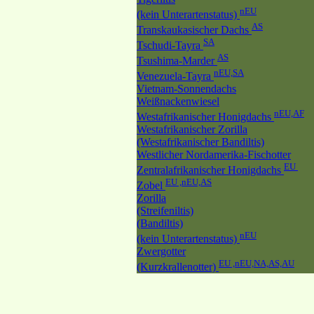
nEU
(kein Unterartenstatus)
AS
Transkaukasischer Dachs
SA
Tschudi-Tayra
AS
Tsushima-Marder
nEU,SA
Venezuela-Tayra
Vietnam-Sonnendachs
Weißnackenwiesel
nEU,AF
Westafrikanischer Honigdachs
Westafrikanischer Zorilla
(Westafrikanischer Bandiltis)
Westlicher Nordamerika-Fischotter
EU
Zentralafrikanischer Honigdachs
EU ,nEU,AS
Zobel
Zorilla
(Streifeniltis)
(Bandiltis)
nEU
(kein Unterartenstatus)
Zwergotter
EU ,nEU,NA,AS,AU
(Kurzkrallenotter)