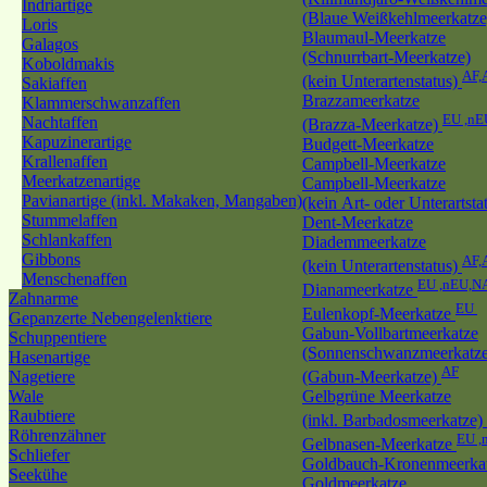
Indriartige
(Blaue Weißkehlmeerkatze
Loris
Blaumaul-Meerkatze
Galagos
(Schnurrbart-Meerkatze)
Koboldmakis
AF,
(kein Unterartenstatus)
Sakiaffen
Brazzameerkatze
Klammerschwanzaffen
EU ,nE
Nachtaffen
(Brazza-Meerkatze)
Kapuzinerartige
Budgett-Meerkatze
Krallenaffen
Campbell-Meerkatze
Meerkatzenartige
Campbell-Meerkatze
Pavianartige (inkl. Makaken, Mangaben)
(kein Art- oder Unterartsta
Stummelaffen
Dent-Meerkatze
Schlankaffen
Diademmeerkatze
Gibbons
AF,
(kein Unterartenstatus)
Menschenaffen
EU ,nEU,N
Dianameerkatze
Zahnarme
EU
Eulenkopf-Meerkatze
Gepanzerte Nebengelenktiere
Gabun-Vollbartmeerkatze
Schuppentiere
(Sonnenschwanzmeerkatze
Hasenartige
AF
Nagetiere
(Gabun-Meerkatze)
Wale
Gelbgrüne Meerkatze
Raubtiere
(inkl. Barbadosmeerkatze)
Röhrenzähner
EU ,
Gelbnasen-Meerkatze
Schliefer
Goldbauch-Kronenmeerka
Seekühe
Goldmeerkatze