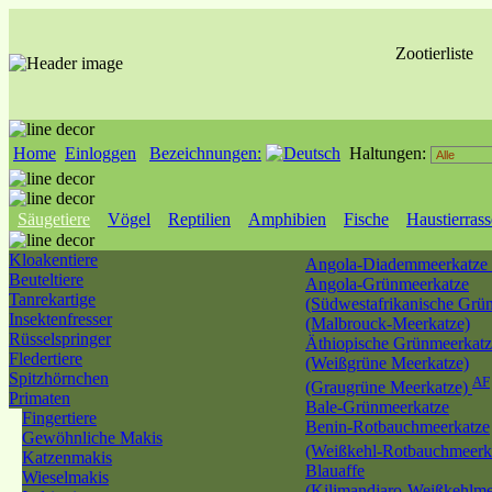
Zootierliste
Home
Einloggen
Bezeichnungen:
Haltungen:
Säugetiere
Vögel
Reptilien
Amphibien
Fische
Haustierras
Kloakentiere
Angola-Diademmeerkatze
Beuteltiere
Angola-Grünmeerkatze
Tanrekartige
(Südwestafrikanische Grü
Insektenfresser
(Malbrouck-Meerkatze)
Rüsselspringer
Äthiopische Grünmeerkatz
Fledertiere
(Weißgrüne Meerkatze)
Spitzhörnchen
AF
(Graugrüne Meerkatze)
Primaten
Bale-Grünmeerkatze
Fingertiere
Benin-Rotbauchmeerkatze
Gewöhnliche Makis
(Weißkehl-Rotbauchmeerk
Katzenmakis
Blauaffe
Wieselmakis
(Kilimandjaro-Weißkehlme