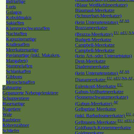
Indriartige
(Blaue Weißkehlmeerkatze)
Loris
Blaumaul-Meerkatze
Galagos
(Schnurrbart-Meerkatze)
Koboldmakis
AF,AS
(kein Unterartenstatus)
Sakiaffen
Brazzameerkatze
Klammerschwanzaffen
EU ,nEU,NA
Nachtaffen
(Brazza-Meerkatze)
Kapuzinerartige
Budgett-Meerkatze
Krallenaffen
Campbell-Meerkatze
Meerkatzenartige
Campbell-Meerkatze
Pavianartige (inkl. Makaken,
(kein Art- oder Unterartstatus)
Mangaben)
Dent-Meerkatze
Stummelaffen
Diademmeerkatze
Schlankaffen
AF,AS
(kein Unterartenstatus)
Gibbons
EU ,nEU,NA,AF
Dianameerkatze
Menschenaffen
EU
Eulenkopf-Meerkatze
Zahnarme
Gabun-Vollbartmeerkatze
Gepanzerte Nebengelenktiere
(Sonnenschwanzmeerkatze)
Schuppentiere
AF
Hasenartige
(Gabun-Meerkatze)
Nagetiere
Gelbgrüne Meerkatze
Wale
EU ,
(inkl. Barbadosmeerkatze)
Raubtiere
EU ,nEU,
Gelbnasen-Meerkatze
Röhrenzähner
Goldbauch-Kronenmeerkatze
Schliefer
Goldmeerkatze