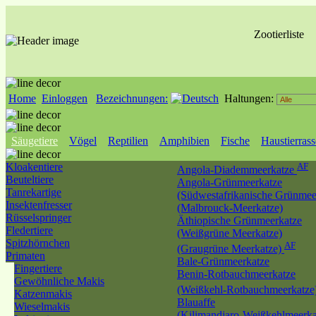
Zootierliste
Home
Einloggen
Bezeichnungen:
Haltungen:
Säugetiere
Vögel
Reptilien
Amphibien
Fische
Haustierras
Kloakentiere
AF
Angola-Diademmeerkatze
Beuteltiere
Angola-Grünmeerkatze
Tanrekartige
(Südwestafrikanische Grünmee
Insektenfresser
(Malbrouck-Meerkatze)
Rüsselspringer
Äthiopische Grünmeerkatze
Fledertiere
(Weißgrüne Meerkatze)
Spitzhörnchen
AF
(Graugrüne Meerkatze)
Primaten
Bale-Grünmeerkatze
Fingertiere
Benin-Rotbauchmeerkatze
Gewöhnliche Makis
(Weißkehl-Rotbauchmeerkatze
Katzenmakis
Blauaffe
Wieselmakis
(Kilimandjaro-Weißkehlmeerka