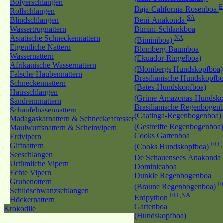
Bolyerschlangen
E
Baja-California-Rosenboa
Rollschlangen
SA
Blindschlangen
Beni-Anakonda
Wassertrugnattern
Bimini-Schlankboa
Asiatische Schneckennattern
NA
(Biminiboa)
Eigentliche Nattern
Blomberg-Baumboa
Wassernattern
(Ekuador-Ringelboa)
Afrikanische Wassernattern
(Blombergs Hundskopfboa
Falsche Haubennattern
Brasilianische Hundskopfb
Schneckennattern
(Bates-Hundskopfboa)
Hausschlangen
(Grüne Amazonas-Hundsko
Sandrennnattern
Brasilianische Regenbogen
Schaufelnasennattern
(Caatinga-Regenbogenboa)
Madagaskarnattern & Schneckenfresser
(Gestreifte Regenbogenboa
Maulwurfsnattern & Scheinvipern
Cooks Gartenboa
Erdvipern
EU 
Giftnattern
(Cooks Hundskopfboa)
Seeschlangen
De Schauensees Anakonda
Urtümliche Vipern
Dominicaboa
Echte Vipern
Dunkle Regenbogenboa
Grubenottern
E
(Braune Regenbogenboa)
Schildschwanzschlangen
EU ,NA
Erdpython
Höckernattern
Gartenboa
Krokodile
(Hundskopfboa)