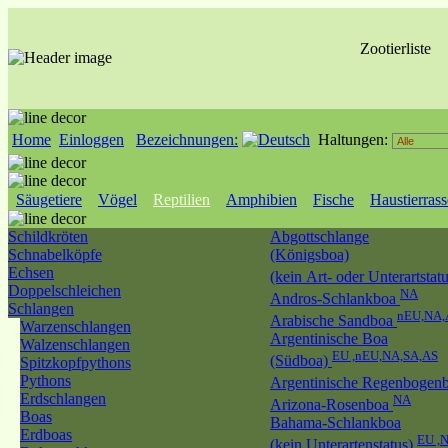
Zootierliste
Home
Einloggen
Bezeichnungen:
Haltungen:
Säugetiere
Vögel
Reptilien
Amphibien
Fische
Haustierras
Schildkröten
Abgottschlange
Schnabelköpfe
(Königsboa)
Echsen
(kein Art- oder Unterartstat
Doppelschleichen
NA
Andros-Schlankboa
Schlangen
nEU,NA,
Arabische Sandboa
Warzenschlangen
Argentinische Boa
Walzenschlangen
EU ,nEU,NA,SA,AS
(Südboa)
Spitzkopfpythons
Pythons
Argentinische Regenbogen
Erdschlangen
NA
Arizona-Rosenboa
Boas
Bahama-Schlankboa
Erdboas
EU ,
(kein Unterartenstatus)