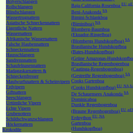
Bolyerschlangen
EU ,n
Baja-California-Rosenboa
Rollschlangen
SA
Blindschlangen
Beni-Anakonda
Wassertrugnattern
Bimini-Schlankboa
Asiatische Schneckennattern
NA
(Biminiboa)
Eigentliche Nattern
Blomberg-Baumboa
Wassernattern
(Ekuador-Ringelboa)
Afrikanische Wassernattern
SA
(Blombergs Hundskopfboa)
Falsche Haubennattern
Brasilianische Hundskopfboa
Schneckennattern
(Bates-Hundskopfboa)
Hausschlangen
(Grüne Amazonas-Hundskopfb
Sandrennnattern
Brasilianische Regenbogenboa
Schaufelnasennattern
(Caatinga-Regenbogenboa)
Madagaskarnattern &
SA
(Gestreifte Regenbogenboa)
Schneckenfresser
Cooks Gartenboa
Maulwurfsnattern & Scheinvipern
EU ,NA,S
Erdvipern
(Cooks Hundskopfboa)
Giftnattern
SA
De Schauensees Anakonda
Seeschlangen
Dominicaboa
Urtümliche Vipern
Dunkle Regenbogenboa
Echte Vipern
EU ,nE
(Braune Regenbogenboa)
Grubenottern
EU ,NA
Erdpython
Schildschwanzschlangen
Gartenboa
Höckernattern
(Hundskopfboa)
Krokodile