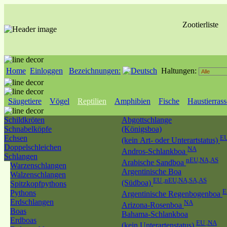
Zootierliste
Home
Einloggen
Bezeichnungen:
Haltungen:
Säugetiere
Vögel
Reptilien
Amphibien
Fische
Haustierras
Schildkröten
Abgottschlange
Schnabelköpfe
(Königsboa)
Echsen
EU
(kein Art- oder Unterartstatus)
Doppelschleichen
NA
Andros-Schlankboa
Schlangen
nEU,NA,AS
Arabische Sandboa
Warzenschlangen
Argentinische Boa
Walzenschlangen
EU ,nEU,NA,SA,AS
(Südboa)
Spitzkopfpythons
Pythons
Argentinische Regenbogenboa
Erdschlangen
NA
Arizona-Rosenboa
Boas
Bahama-Schlankboa
Erdboas
EU ,NA
(kein Unterartenstatus)