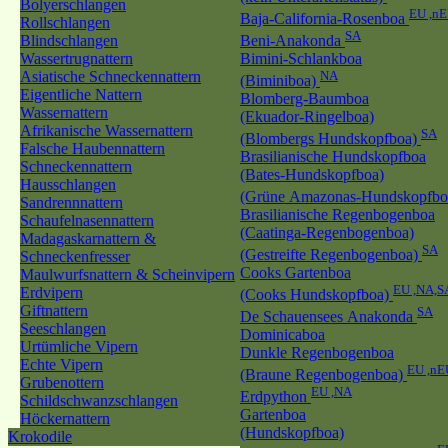
Bolyerschlangen
EU ,n
Baja-California-Rosenboa
Rollschlangen
SA
Blindschlangen
Beni-Anakonda
Wassertrugnattern
Bimini-Schlankboa
Asiatische Schneckennattern
NA
(Biminiboa)
Eigentliche Nattern
Blomberg-Baumboa
Wassernattern
(Ekuador-Ringelboa)
Afrikanische Wassernattern
SA
(Blombergs Hundskopfboa)
Falsche Haubennattern
Brasilianische Hundskopfboa
Schneckennattern
(Bates-Hundskopfboa)
Hausschlangen
(Grüne Amazonas-Hundskopfb
Sandrennnattern
Brasilianische Regenbogenboa
Schaufelnasennattern
(Caatinga-Regenbogenboa)
Madagaskarnattern &
SA
(Gestreifte Regenbogenboa)
Schneckenfresser
Cooks Gartenboa
Maulwurfsnattern & Scheinvipern
EU ,NA,S
Erdvipern
(Cooks Hundskopfboa)
Giftnattern
SA
De Schauensees Anakonda
Seeschlangen
Dominicaboa
Urtümliche Vipern
Dunkle Regenbogenboa
Echte Vipern
EU ,nE
(Braune Regenbogenboa)
Grubenottern
EU ,NA
Erdpython
Schildschwanzschlangen
Gartenboa
Höckernattern
(Hundskopfboa)
Krokodile