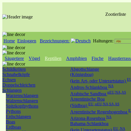
Zootierliste
Home
Einloggen
Bezeichnungen:
Haltungen:
Säugetiere
Vögel
Reptilien
Amphibien
Fische
Haustierras
Schildkröten
Abgottschlange
Schnabelköpfe
(Königsboa)
Echsen
EU
(kein Art- oder Unterartstatus)
Doppelschleichen
NA
Andros-Schlankboa
Schlangen
nEU,NA,AS
Arabische Sandboa
Warzenschlangen
Argentinische Boa
Walzenschlangen
EU ,nEU,NA,SA,AS
(Südboa)
Spitzkopfpythons
Pythons
Argentinische Regenbogenboa
Erdschlangen
NA
Arizona-Rosenboa
Boas
Bahama-Schlankboa
Erdboas
EU ,NA
(kein Unterartenstatus)