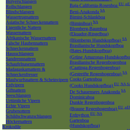
Bolyerschlangen
EU ,n
Baja-California-Rosenboa
Rollschlangen
SA
Blindschlangen
Beni-Anakonda
Wassertrugnattern
Bimini-Schlankboa
Asiatische Schneckennattern
NA
(Biminiboa)
Eigentliche Nattern
Blomberg-Baumboa
Wassernattern
(Ekuador-Ringelboa)
Afrikanische Wassernattern
SA
(Blombergs Hundskopfboa)
Falsche Haubennattern
Brasilianische Hundskopfboa
Schneckennattern
(Bates-Hundskopfboa)
Hausschlangen
(Grüne Amazonas-Hundskopfb
Sandrennnattern
Brasilianische Regenbogenboa
Schaufelnasennattern
(Caatinga-Regenbogenboa)
Madagaskarnattern &
SA
(Gestreifte Regenbogenboa)
Schneckenfresser
Cooks Gartenboa
Maulwurfsnattern & Scheinvipern
EU ,NA,S
Erdvipern
(Cooks Hundskopfboa)
Giftnattern
SA
De Schauensees Anakonda
Seeschlangen
Dominicaboa
Urtümliche Vipern
Dunkle Regenbogenboa
Echte Vipern
EU ,nE
(Braune Regenbogenboa)
Grubenottern
EU ,NA
Erdpython
Schildschwanzschlangen
Gartenboa
Höckernattern
(Hundskopfboa)
Krokodile