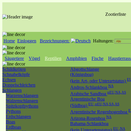
Zootierliste
Home
Einloggen
Bezeichnungen:
Haltungen:
Säugetiere
Vögel
Reptilien
Amphibien
Fische
Haustierras
Schildkröten
Abgottschlange
Schnabelköpfe
(Königsboa)
Echsen
EU
(kein Art- oder Unterartstatus)
Doppelschleichen
NA
Andros-Schlankboa
Schlangen
nEU,NA,AS
Arabische Sandboa
Warzenschlangen
Argentinische Boa
Walzenschlangen
EU ,nEU,NA,SA,AS
(Südboa)
Spitzkopfpythons
Pythons
Argentinische Regenbogenboa
Erdschlangen
NA
Arizona-Rosenboa
Boas
Bahama-Schlankboa
Erdboas
EU ,NA
(kein Unterartenstatus)