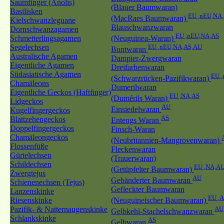
Saumfinger (Anolis)
(Blauer Baumwaran)
Basilisken
EU ,nEU,NA
(MacRaes Baumwaran)
Kielschwanzleguane
Blauschwanzwaran
Dornschwanzagamen
EU ,nEU,NA,AS
Schmetterlingsagamen
(Neuguinea-Waran)
Segelechsen
EU ,nEU,NA,AS,AU
Buntwaran
Australische Agamen
Dampier-Zwergwaran
Eigentliche Agamen
Dreifarbenwaran
Südasiatische Agamen
EU 
(Schwarzrücken-Pazifikwaran)
Chamäleons
Dumerilwaran
Eigentliche Geckos (Haftfinger)
EU ,NA,AS
(Dumérils Waran)
Lidgeckos
AU
Einsiedelwaran
Kugelfingergeckos
AS
Blattzehengeckos
Entengs Waran
Doppelfingergeckos
Finsch-Waran
Chamäleongeckos
(Neubritannien-Mangrovenwaran)
Flossenfüße
Fleckenwaran
Gürtelechsen
(Trauerwaran)
Schildechsen
EU ,NA,A
(Getüpfelter Baumwaran)
Zwergtejus
AU
Gebänderter Baumwaran
Schienenechsen (Tejus)
Gefleckter Baumwaran
Lanzenskinke
EU ,
Riesenskinke
(Neuguineischer Baumwaran)
Pazifik- & Natternaugenskinke
AU
Gelbkehl-Stachelschwanzwaran
Schlankskinke
AS
Gelbwaran