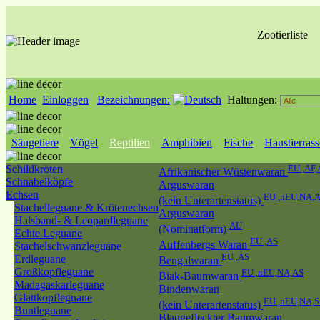
Zootierliste
Home
Einloggen
Bezeichnungen:
Haltungen:
Säugetiere
Vögel
Reptilien
Amphibien
Fische
Haustierras
Schildkröten
EU ,AF,
Afrikanischer Wüstenwaran
Schnabelköpfe
Arguswaran
Echsen
EU ,nEU,NA,
(kein Unterartenstatus)
Stachelleguane & Krötenechsen
Arguswaran
Halsband- & Leopardleguane
AU
(Nominatform)
Echte Leguane
EU ,AS
Auffenbergs Waran
Stachelschwanzleguane
EU ,AS
Erdleguane
Bengalwaran
Großkopfleguane
EU ,nEU,NA,AS
Biak-Baumwaran
Madagaskarleguane
Bindenwaran
Glattkopfleguane
EU ,nEU,NA,
(kein Unterartenstatus)
Buntleguane
Blaugefleckter Baumwaran