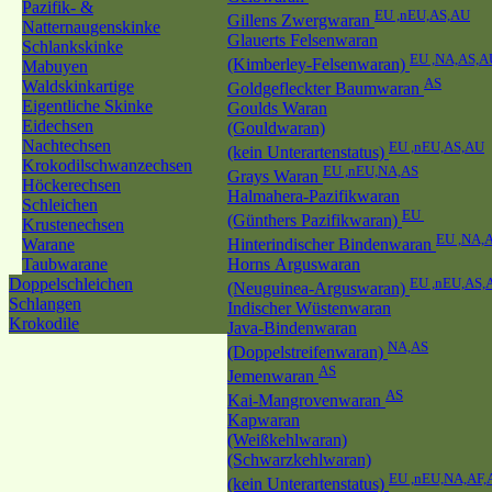
Pazifik- &
EU ,nEU,AS,AU
Gillens Zwergwaran
Natternaugenskinke
Glauerts Felsenwaran
Schlankskinke
EU ,NA,AS,A
(Kimberley-Felsenwaran)
Mabuyen
AS
Waldskinkartige
Goldgefleckter Baumwaran
Eigentliche Skinke
Goulds Waran
Eidechsen
(Gouldwaran)
Nachtechsen
EU ,nEU,AS,AU
(kein Unterartenstatus)
Krokodilschwanzechsen
EU ,nEU,NA,AS
Grays Waran
Höckerechsen
Halmahera-Pazifikwaran
Schleichen
EU
(Günthers Pazifikwaran)
Krustenechsen
EU ,NA,
Warane
Hinterindischer Bindenwaran
Taubwarane
Horns Arguswaran
Doppelschleichen
EU ,nEU,AS,
(Neuguinea-Arguswaran)
Schlangen
Indischer Wüstenwaran
Krokodile
Java-Bindenwaran
NA,AS
(Doppelstreifenwaran)
AS
Jemenwaran
AS
Kai-Mangrovenwaran
Kapwaran
(Weißkehlwaran)
(Schwarzkehlwaran)
EU ,nEU,NA,AF,
(kein Unterartenstatus)