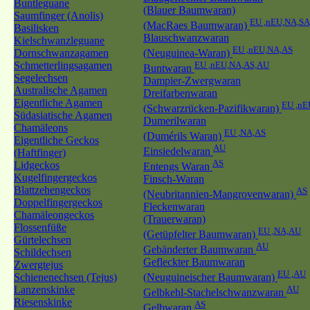
Buntleguane
(Blauer Baumwaran)
Saumfinger (Anolis)
EU ,nEU,NA,SA
(MacRaes Baumwaran)
Basilisken
Blauschwanzwaran
Kielschwanzleguane
EU ,nEU,NA,AS
Dornschwanzagamen
(Neuguinea-Waran)
Schmetterlingsagamen
EU ,nEU,NA,AS,AU
Buntwaran
Segelechsen
Dampier-Zwergwaran
Australische Agamen
Dreifarbenwaran
Eigentliche Agamen
EU ,nE
(Schwarzrücken-Pazifikwaran)
Südasiatische Agamen
Dumerilwaran
Chamäleons
EU ,NA,AS
(Dumérils Waran)
Eigentliche Geckos
AU
Einsiedelwaran
(Haftfinger)
AS
Lidgeckos
Entengs Waran
Kugelfingergeckos
Finsch-Waran
Blattzehengeckos
AS
(Neubritannien-Mangrovenwaran)
Doppelfingergeckos
Fleckenwaran
Chamäleongeckos
(Trauerwaran)
Flossenfüße
EU ,NA,AU
(Getüpfelter Baumwaran)
Gürtelechsen
AU
Gebänderter Baumwaran
Schildechsen
Gefleckter Baumwaran
Zwergtejus
EU ,AU
Schienenechsen (Tejus)
(Neuguineischer Baumwaran)
Lanzenskinke
AU
Gelbkehl-Stachelschwanzwaran
Riesenskinke
AS
Gelbwaran