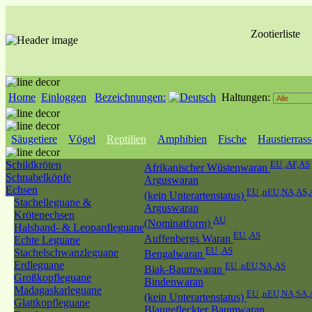
Zootierliste
Home
Einloggen
Bezeichnungen:
Haltungen:
Säugetiere
Vögel
Reptilien
Amphibien
Fische
Haustierras
Schildkröten
EU ,AF,AS
Afrikanischer Wüstenwaran
Schnabelköpfe
Arguswaran
Echsen
EU ,nEU,NA,AS
(kein Unterartenstatus)
Stachelleguane &
Arguswaran
Krötenechsen
AU
(Nominatform)
Halsband- & Leopardleguane
EU ,AS
Auffenbergs Waran
Echte Leguane
EU ,AS
Stachelschwanzleguane
Bengalwaran
Erdleguane
EU ,nEU,NA,AS
Biak-Baumwaran
Großkopfleguane
Bindenwaran
Madagaskarleguane
EU ,nEU,NA,SA,
(kein Unterartenstatus)
Glattkopfleguane
Blaugefleckter Baumwaran