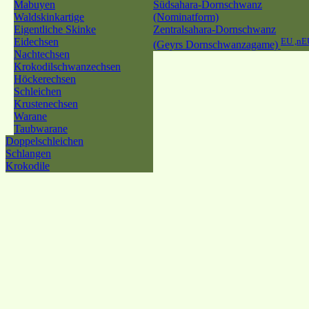
Mabuyen
Südsahara-Dornschwanz
Waldskinkartige
(Nominatform)
Eigentliche Skinke
Zentralsahara-Dornschwanz
Eidechsen
EU ,nE
(Geyrs Dornschwanzagame)
Nachtechsen
Krokodilschwanzechsen
Höckerechsen
Schleichen
Krustenechsen
Warane
Taubwarane
Doppelschleichen
Schlangen
Krokodile