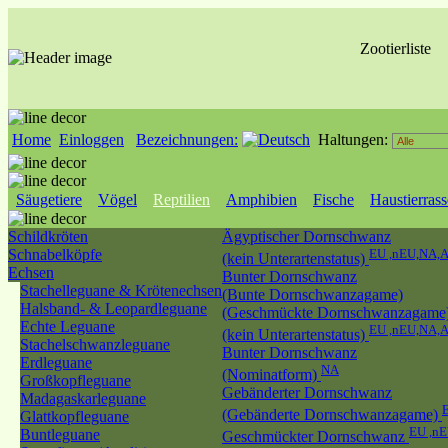
Zootierliste
Home
Einloggen
Bezeichnungen:
Haltungen:
Säugetiere
Vögel
Reptilien
Amphibien
Fische
Haustierras
Schildkröten
Ägyptischer Dornschwanz
Schnabelköpfe
EU ,nEU,NA,A
(kein Unterartenstatus)
Echsen
Bunter Dornschwanz
Stachelleguane & Krötenechsen
(Bunte Dornschwanzagame)
Halsband- & Leopardleguane
(Geschmückte Dornschwanzagame
Echte Leguane
EU ,nEU,NA,
(kein Unterartenstatus)
Stachelschwanzleguane
Bunter Dornschwanz
Erdleguane
NA
(Nominatform)
Großkopfleguane
Gebänderter Dornschwanz
Madagaskarleguane
(Gebänderte Dornschwanzagame)
Glattkopfleguane
EU ,n
Buntleguane
Geschmückter Dornschwanz