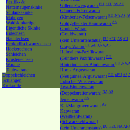
Pazifik- &
EU ,nEU,AS,AU
Gillens Zwergwaran
Natternaugenskinke
Glauerts Felsenwaran
Schlankskinke
EU ,NA,AS,A
(Kimberley-Felsenwaran)
Mabuyen
AS
Waldskinkartige
Goldgefleckter Baumwaran
Eigentliche Skinke
Goulds Waran
Eidechsen
(Gouldwaran)
Nachtechsen
EU ,nEU,AS,AU
(kein Unterartenstatus)
Krokodilschwanzechsen
EU ,nEU,NA,AS
Grays Waran
Höckerechsen
Halmahera-Pazifikwaran
Schleichen
EU
(Günthers Pazifikwaran)
Krustenechsen
EU ,NA,
Warane
Hinterindischer Bindenwaran
Taubwarane
Horns Arguswaran
Doppelschleichen
EU ,nEU,AS,
(Neuguinea-Arguswaran)
Schlangen
Indischer Wüstenwaran
Krokodile
Java-Bindenwaran
NA,AS
(Doppelstreifenwaran)
AS
Jemenwaran
AS
Kai-Mangrovenwaran
Kapwaran
(Weißkehlwaran)
(Schwarzkehlwaran)
EU ,nEU,NA,AF,
(kein Unterartenstatus)