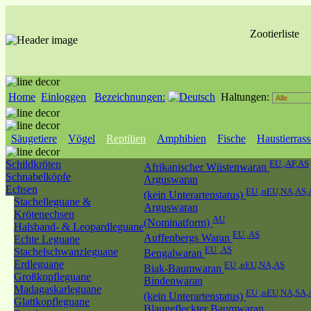
Zootierliste
Home
Einloggen
Bezeichnungen:
Haltungen:
Säugetiere
Vögel
Reptilien
Amphibien
Fische
Haustierras
Schildkröten
EU ,AF,AS
Afrikanischer Wüstenwaran
Schnabelköpfe
Arguswaran
Echsen
EU ,nEU,NA,AS
(kein Unterartenstatus)
Stachelleguane &
Arguswaran
Krötenechsen
AU
(Nominatform)
Halsband- & Leopardleguane
EU ,AS
Auffenbergs Waran
Echte Leguane
EU ,AS
Stachelschwanzleguane
Bengalwaran
Erdleguane
EU ,nEU,NA,AS
Biak-Baumwaran
Großkopfleguane
Bindenwaran
Madagaskarleguane
EU ,nEU,NA,SA,
(kein Unterartenstatus)
Glattkopfleguane
Blaugefleckter Baumwaran