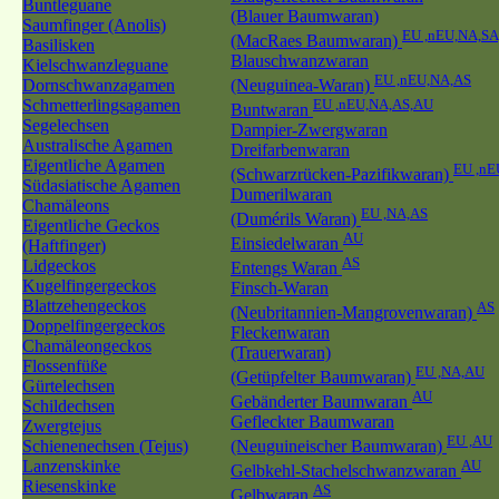
Buntleguane
(Blauer Baumwaran)
Saumfinger (Anolis)
EU ,nEU,NA,SA
(MacRaes Baumwaran)
Basilisken
Blauschwanzwaran
Kielschwanzleguane
EU ,nEU,NA,AS
Dornschwanzagamen
(Neuguinea-Waran)
Schmetterlingsagamen
EU ,nEU,NA,AS,AU
Buntwaran
Segelechsen
Dampier-Zwergwaran
Australische Agamen
Dreifarbenwaran
Eigentliche Agamen
EU ,nE
(Schwarzrücken-Pazifikwaran)
Südasiatische Agamen
Dumerilwaran
Chamäleons
EU ,NA,AS
(Dumérils Waran)
Eigentliche Geckos
AU
Einsiedelwaran
(Haftfinger)
AS
Lidgeckos
Entengs Waran
Kugelfingergeckos
Finsch-Waran
Blattzehengeckos
AS
(Neubritannien-Mangrovenwaran)
Doppelfingergeckos
Fleckenwaran
Chamäleongeckos
(Trauerwaran)
Flossenfüße
EU ,NA,AU
(Getüpfelter Baumwaran)
Gürtelechsen
AU
Gebänderter Baumwaran
Schildechsen
Gefleckter Baumwaran
Zwergtejus
EU ,AU
Schienenechsen (Tejus)
(Neuguineischer Baumwaran)
Lanzenskinke
AU
Gelbkehl-Stachelschwanzwaran
Riesenskinke
AS
Gelbwaran