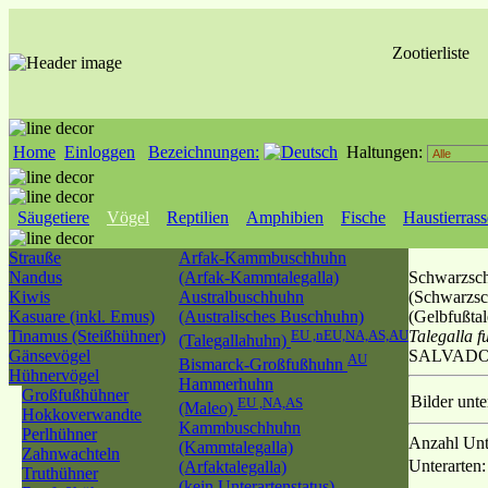
Zootierliste
Home
Einloggen
Bezeichnungen:
Haltungen:
Säugetiere
Vögel
Reptilien
Amphibien
Fische
Haustierras
Strauße
Arfak-Kammbuschhuhn
Nandus
(Arfak-Kammtalegalla)
Schwarzsc
Kiwis
Australbuschhuhn
(Schwarzsch
Kasuare (inkl. Emus)
(Australisches Buschhuhn)
(Gelbfußtal
Tinamus (Steißhühner)
EU ,nEU,NA,AS,AU
Talegalla fu
(Talegallahuhn)
Gänsevögel
SALVADOR
AU
Bismarck-Großfußhuhn
Hühnervögel
Hammerhuhn
Großfußhühner
Bilder unt
EU ,NA,AS
(Maleo)
Hokkoverwandte
Kammbuschhuhn
Perlhühner
Anzahl Unt
(Kammtalegalla)
Zahnwachteln
Unterarten:
(Arfaktalegalla)
Truthühner
(kein Unterartenstatus)