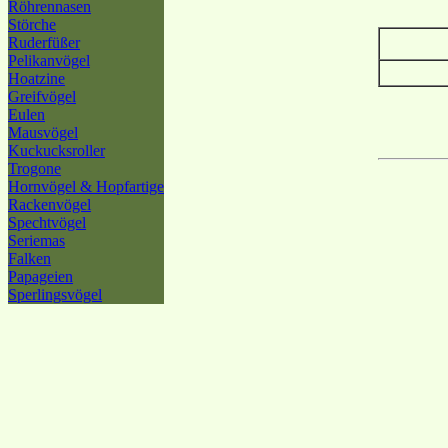
Röhrennasen
Störche
Ruderfüßer
Pelikanvögel
Hoatzine
Greifvögel
Eulen
Mausvögel
Kuckucksroller
Trogone
Hornvögel & Hopfartige
Rackenvögel
Spechtvögel
Seriemas
Falken
Papageien
Sperlingsvögel