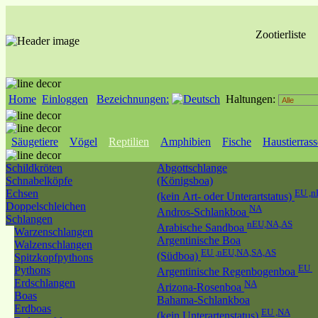
Zootierliste
Home
Einloggen
Bezeichnungen:
Haltungen:
Säugetiere
Vögel
Reptilien
Amphibien
Fische
Haustierras
Schildkröten
Abgottschlange
Schnabelköpfe
(Königsboa)
Echsen
EU ,n
(kein Art- oder Unterartstatus)
Doppelschleichen
NA
Andros-Schlankboa
Schlangen
nEU,NA,AS
Arabische Sandboa
Warzenschlangen
Argentinische Boa
Walzenschlangen
EU ,nEU,NA,SA,AS
(Südboa)
Spitzkopfpythons
EU
Pythons
Argentinische Regenbogenboa
Erdschlangen
NA
Arizona-Rosenboa
Boas
Bahama-Schlankboa
Erdboas
EU ,NA
(kein Unterartenstatus)