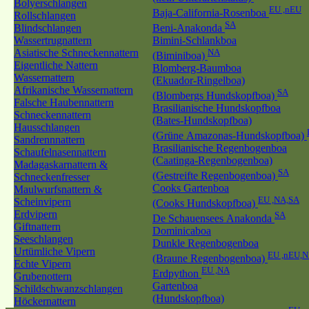
Bolyerschlangen
EU ,nEU
Baja-California-Rosenboa
Rollschlangen
SA
Blindschlangen
Beni-Anakonda
Wassertrugnattern
Bimini-Schlankboa
Asiatische Schneckennattern
NA
(Biminiboa)
Eigentliche Nattern
Blomberg-Baumboa
Wassernattern
(Ekuador-Ringelboa)
Afrikanische Wassernattern
SA
(Blombergs Hundskopfboa)
Falsche Haubennattern
Brasilianische Hundskopfboa
Schneckennattern
(Bates-Hundskopfboa)
Hausschlangen
(Grüne Amazonas-Hundskopfboa)
Sandrennnattern
Brasilianische Regenbogenboa
Schaufelnasennattern
(Caatinga-Regenbogenboa)
Madagaskarnattern &
SA
(Gestreifte Regenbogenboa)
Schneckenfresser
Cooks Gartenboa
Maulwurfsnattern &
EU ,NA,SA
Scheinvipern
(Cooks Hundskopfboa)
Erdvipern
SA
De Schauensees Anakonda
Giftnattern
Dominicaboa
Seeschlangen
Dunkle Regenbogenboa
Urtümliche Vipern
EU ,nEU,N
(Braune Regenbogenboa)
Echte Vipern
EU ,NA
Erdpython
Grubenottern
Gartenboa
Schildschwanzschlangen
(Hundskopfboa)
Höckernattern