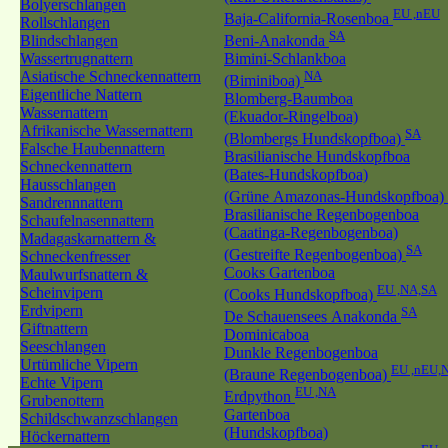
Bolyerschlangen
EU ,nEU
Baja-California-Rosenboa
Rollschlangen
SA
Blindschlangen
Beni-Anakonda
Wassertrugnattern
Bimini-Schlankboa
Asiatische Schneckennattern
NA
(Biminiboa)
Eigentliche Nattern
Blomberg-Baumboa
Wassernattern
(Ekuador-Ringelboa)
Afrikanische Wassernattern
SA
(Blombergs Hundskopfboa)
Falsche Haubennattern
Brasilianische Hundskopfboa
Schneckennattern
(Bates-Hundskopfboa)
Hausschlangen
(Grüne Amazonas-Hundskopfboa)
Sandrennnattern
Brasilianische Regenbogenboa
Schaufelnasennattern
(Caatinga-Regenbogenboa)
Madagaskarnattern &
SA
(Gestreifte Regenbogenboa)
Schneckenfresser
Cooks Gartenboa
Maulwurfsnattern &
EU ,NA,SA
Scheinvipern
(Cooks Hundskopfboa)
Erdvipern
SA
De Schauensees Anakonda
Giftnattern
Dominicaboa
Seeschlangen
Dunkle Regenbogenboa
Urtümliche Vipern
EU ,nEU,
(Braune Regenbogenboa)
Echte Vipern
EU ,NA
Erdpython
Grubenottern
Gartenboa
Schildschwanzschlangen
(Hundskopfboa)
Höckernattern