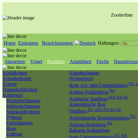
Zootierliste
Home
Einloggen
Bezeichnungen:
Haltungen:
Säugetiere
Vögel
Reptilien
Amphibien
Fische
Haustierras
Schildkröten
Abgottschlange
Schnabelköpfe
(Königsboa)
Echsen
EU ,
(kein Art- oder Unterartstatus)
Doppelschleichen
NA
Andros-Schlankboa
Schlangen
nEU,NA,AS
Arabische Sandboa
Warzenschlangen
Argentinische Boa
Walzenschlangen
EU ,nEU,NA,SA,AS
(Südboa)
Spitzkopfpythons
EU
Pythons
Argentinische Regenbogenboa
Erdschlangen
NA
Arizona-Rosenboa
Boas
Bahama-Schlankboa
Erdboas
EU ,NA
(kein Unterartenstatus)