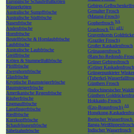
Europäische Schaufelfußkröten
Gebirgs-Gelbschenkelf
Wasserkröten
Gemalter Frosch
Australische Sumpffrösche
(Matang-Frosch)
Australische Südfrösche
NA
Nasenfrösche
Gopherfrosch
Andenfrösche
EU ,nEU
Grasfrosch
Hornfrösche
Gravenhorsts Goldrücke
Beutelfrösche & Hornlaubfrösche
(Graziler Frosch)
Laubfrösche
Großer Kaskadenfrosch
Australische Laubfrösche
Grünaugenfrosch
Greiffrösche
(Rancho-Redondo-Fros
Kröten & Stummelfußfrösche
Grüner Gebirgsfrosch
Pfeiffrösche
(Grüner Kaskadenfrosch
Zwerghornfrösche
Grüngepunkteter Winker
Glasfrösche
(Tuberkel-Wasserfallfro
Kryptische Baumsteigerfrösche
Günthers Frosch
Baumsteigerfrösche
(Indochinesischer Wald
Amerikanische Regenfrösche
Günthers Goldrückenfro
Räuberfrösche
Hokkaido-Frosch
Engmaulfrösche
AS
(Ezo-Braunfrosch)
Langfingerfrösche
Hongkong-Kaskadenfro
Riedfrösche
Iberischer Wasserfrosch
Kurzkopffrösche
Ilanga-Weißlippenfrosch
Schaufelnasenfrösche
Indischer Wasserfrosch
Säbelzahnfrösche