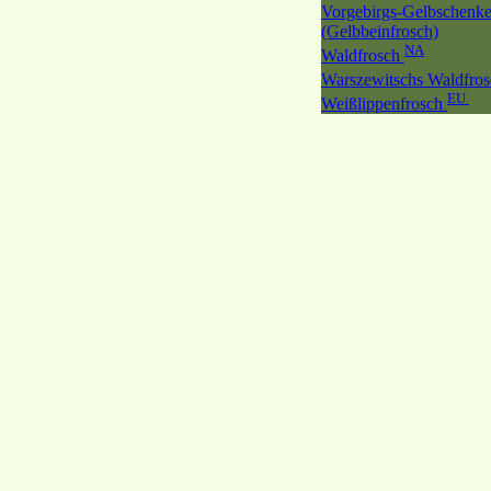
Vorgebirgs-Gelbschenke
(Gelbbeinfrosch)
NA
Waldfrosch
Warszewitschs Waldfro
EU
Weißlippenfrosch