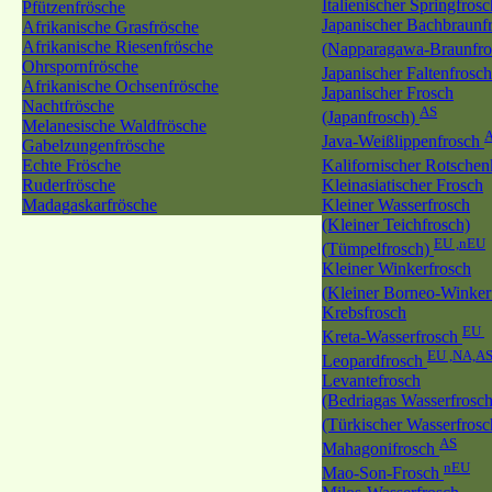
Italienischer Springfrosc
Pfützenfrösche
Japanischer Bachbraunf
Afrikanische Grasfrösche
Afrikanische Riesenfrösche
(Napparagawa-Braunfr
Ohrspornfrösche
Japanischer Faltenfrosc
Afrikanische Ochsenfrösche
Japanischer Frosch
Nachtfrösche
AS
(Japanfrosch)
Melanesische Waldfrösche
Java-Weißlippenfrosch
Gabelzungenfrösche
Echte Frösche
Kalifornischer Rotschen
Ruderfrösche
Kleinasiatischer Frosch
Madagaskarfrösche
Kleiner Wasserfrosch
(Kleiner Teichfrosch)
EU ,nEU
(Tümpelfrosch)
Kleiner Winkerfrosch
(Kleiner Borneo-Winker
Krebsfrosch
EU
Kreta-Wasserfrosch
EU ,NA,A
Leopardfrosch
Levantefrosch
(Bedriagas Wasserfrosch
(Türkischer Wasserfros
AS
Mahagonifrosch
nEU
Mao-Son-Frosch