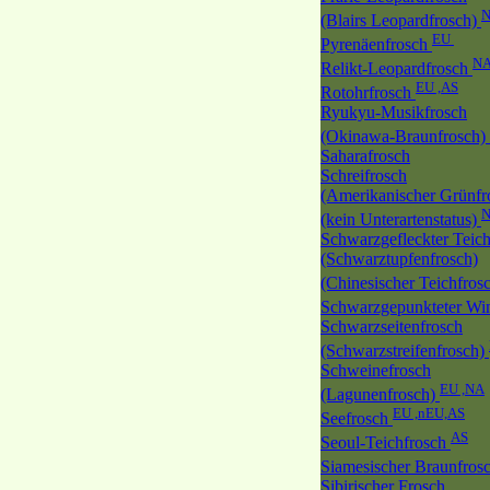
(Blairs Leopardfrosch)
EU
Pyrenäenfrosch
N
Relikt-Leopardfrosch
EU ,AS
Rotohrfrosch
Ryukyu-Musikfrosch
(Okinawa-Braunfrosch)
Saharafrosch
Schreifrosch
(Amerikanischer Grünfr
(kein Unterartenstatus)
Schwarzgefleckter Teich
(Schwarztupfenfrosch)
(Chinesischer Teichfros
Schwarzgepunkteter Wi
Schwarzseitenfrosch
(Schwarzstreifenfrosch)
Schweinefrosch
EU ,NA
(Lagunenfrosch)
EU ,nEU,AS
Seefrosch
AS
Seoul-Teichfrosch
Siamesischer Braunfros
Sibirischer Frosch