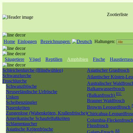
Zootierliste
Home
Einloggen
Bezeichnungen:
Haltungen:
Säugetiere
Vögel
Reptilien
Amphibien
Fische
Haustierras
Schleichenlurche (Blindwühlen)
Asiatischer Grasfrosch
Schwanzlurche
Atlantischer Küsten-Le
Froschlurche
Australischer Waldfros
Schwanzfrösche
Balkanwasserfrosch
Neuseeländische Urfrösche
EU
(Balkanfrosch)
Unken
Brauner Waldfrosch
Scheibenzüngler
Browns Leopardfrosch
Nasenkröten
Zungenlose (Wabenkröten, Krallenfrösche)
Chiricahua-Leopardfro
Amerikanische Schaufelfußkröten
Columbia-Fleckenfrosc
Schlammtaucher
Flussfrosch
Asiatische Krötenfrösche
AS
Galam-Frosch