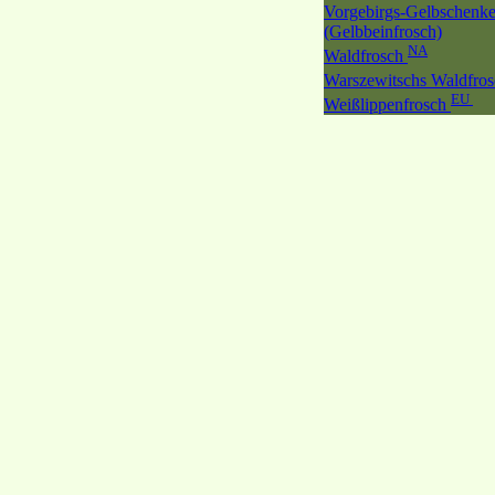
Vorgebirgs-Gelbschenke
(Gelbbeinfrosch)
NA
Waldfrosch
Warszewitschs Waldfro
EU
Weißlippenfrosch