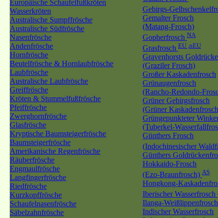
Europäische Schaufelfußkröten
Gebirgs-Gelbschenkelf
Wasserkröten
Gemalter Frosch
Australische Sumpffrösche
(Matang-Frosch)
Australische Südfrösche
NA
Nasenfrösche
Gopherfrosch
Andenfrösche
EU ,nEU
Grasfrosch
Hornfrösche
Gravenhorsts Goldrücke
Beutelfrösche & Hornlaubfrösche
(Graziler Frosch)
Laubfrösche
Großer Kaskadenfrosch
Australische Laubfrösche
Grünaugenfrosch
Greiffrösche
(Rancho-Redondo-Fros
Kröten & Stummelfußfrösche
Grüner Gebirgsfrosch
Pfeiffrösche
(Grüner Kaskadenfrosch
Zwerghornfrösche
Grüngepunkteter Winker
Glasfrösche
(Tuberkel-Wasserfallfro
Kryptische Baumsteigerfrösche
Günthers Frosch
Baumsteigerfrösche
(Indochinesischer Wald
Amerikanische Regenfrösche
Günthers Goldrückenfro
Räuberfrösche
Hokkaido-Frosch
Engmaulfrösche
AS
(Ezo-Braunfrosch)
Langfingerfrösche
Hongkong-Kaskadenfro
Riedfrösche
Iberischer Wasserfrosch
Kurzkopffrösche
Ilanga-Weißlippenfrosch
Schaufelnasenfrösche
Indischer Wasserfrosch
Säbelzahnfrösche