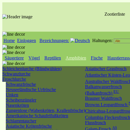
Zootierliste
Home
Einloggen
Bezeichnungen:
Haltungen:
Säugetiere
Vögel
Reptilien
Amphibien
Fische
Haustierras
Schleichenlurche (Blindwühlen)
Asiatischer Grasfrosch
Schwanzlurche
Atlantischer Küsten-Le
Froschlurche
Australischer Waldfros
Schwanzfrösche
Balkanwasserfrosch
Neuseeländische Urfrösche
EU
(Balkanfrosch)
Unken
Brauner Waldfrosch
Scheibenzüngler
Browns Leopardfrosch
Nasenkröten
Zungenlose (Wabenkröten, Krallenfrösche)
Chiricahua-Leopardfro
Amerikanische Schaufelfußkröten
Columbia-Fleckenfrosc
Schlammtaucher
Flussfrosch
Asiatische Krötenfrösche
AS
Galam-Frosch