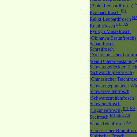
(Blairs Leopardfrosch)
EU
Pyrenäenfrosch
N
Relikt-Leopardfrosch
EU ,AS
Rotohrfrosch
Ryukyu-Musikfrosch
(Okinawa-Braunfrosch)
Saharafrosch
Schreifrosch
(Amerikanischer Grünfr
(kein Unterartenstatus)
Schwarzgefleckter Teich
(Schwarztupfenfrosch)
(Chinesischer Teichfros
Schwarzgepunkteter Wi
Schwarzseitenfrosch
(Schwarzstreifenfrosch)
Schweinefrosch
EU ,NA
(Lagunenfrosch)
EU ,nEU,AS
Seefrosch
AS
Seoul-Teichfrosch
Siamesischer Braunfros
Sibirischer Frosch