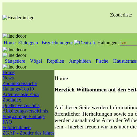
Zootierliste
Home
Einloggen
Bezeichnungen:
Haltungen:
Säugetiere
Vögel
Reptilien
Amphibien
Fische
Haustierras
Home
News
Home
Zooumkreissuche
Haltungs-Top10
Herzlich Willkommen auf den Seite
Artenreichste Zoos
Zooindex
Quellenverzeichnis
Auf dieser Seite werden Information
Abkürzungsverzeichnis
öffentlicher Tierhaltungen sowie zu 
Fragwürdige Einträge
werden ausnahmslos Arten der Wirbelt
FAQ
sein - hierbei freuen wir uns über die
Fotorichtlinien
ZGAP - Zootier des Jahres