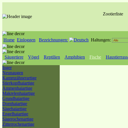
Zootierliste
Home
Einloggen
Bezeichnungen:
Haltungen:
Säugetiere
Vögel
Reptilien
Amphibien
Fische
Haustierras
Inger
Neunaugen
Kammzähnerartige
Stierkopfhaiartige
Ammenhaiartige
Makrelenhaiartige
Grundhaiartige
Dornhaiartige
Sägehaiartige
Engelhaiartige
Sägerochenartige
Zitterrochenartige