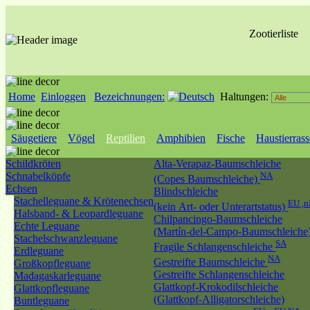
Zootierliste
Home
Einloggen
Bezeichnungen:
Haltungen:
Säugetiere
Vögel
Reptilien
Amphibien
Fische
Haustierras
Schildkröten
Alta-Verapaz-Baumschleiche
Schnabelköpfe
NA
(Copes Baumschleiche)
Echsen
Blindschleiche
Stachelleguane & Krötenechsen
EU ,
(kein Art- oder Unterartstatus)
Halsband- & Leopardleguane
Chilpancingo-Baumschleiche
Echte Leguane
(Martín-del-Campo-Baumschleiche
Stachelschwanzleguane
SA
Fragile Schlangenschleiche
Erdleguane
NA
Gestreifte Baumschleiche
Großkopfleguane
Gestreifte Schlangenschleiche
Madagaskarleguane
Glattkopf-Krokodilschleiche
Glattkopfleguane
(Glattkopf-Alligatorschleiche)
Buntleguane