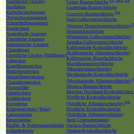
EU ,nEU,NA
Saumfinger (Anolis)
Grüne Baumschleiche
Basilisken
Guatemala-Baumschleiche
Kielschwanzleguane
NA
Guerrero-Baumschleiche
Dornschwanzagamen
Haiti-Gallwespenschleiche
Schmetterlingsagamen
(Warrens Doppelzungenschleiche)
Segelechsen
Hispaniolaschleiche
Australische Agamen
(Hispaniola-Gallwespenschleiche)
Eigentliche Agamen
Jamaika-Gallwespenschleiche
Südasiatische Agamen
Kalifornische Krokodilschleiche
Chamäleons
(Kalifornische Alligatorschleiche)
Eigentliche Geckos (Haftfinger)
Kalifornische Ringelschleiche
Lidgeckos
Marokkopanzerschleiche
Kugelfingergeckos
(Marokkoglasschleiche)
Blattzehengeckos
Mexikanische Krokodilschleiche
Doppelfingergeckos
(Mexikanische Alligatorschleiche)
Chamäleongeckos
Mixteca-Baumschleiche
Flossenfüße
Morelets Hochland-Krokodilschlei
Gürtelechsen
Nördliche Krokodilschleiche
Schildechsen
NA
Zwergtejus
(Nördliche Alligatorschleiche)
Schienenechsen (Tejus)
Nördliche Krokodilschleiche
Lanzenskinke
(Nördliche Alligatorschleiche)
Riesenskinke
(kein Unterartenstatus)
Pazifik- & Natternaugenskinke
Oaxaca-Baumschleiche
Schlankskinke
Oregon-Krokodilschleiche