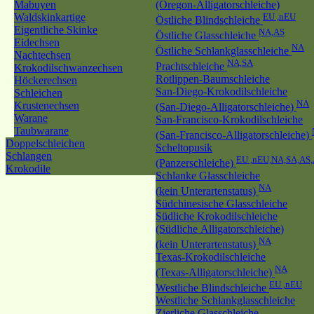
Mabuyen
(Oregon-Alligatorschleiche)
Waldskinkartige
EU ,nEU
Östliche Blindschleiche
Eigentliche Skinke
NA,AS
Östliche Glasschleiche
Eidechsen
NA
Östliche Schlankglasschleiche
Nachtechsen
NA,SA
Prachtschleiche
Krokodilschwanzechsen
Rotlippen-Baumschleiche
Höckerechsen
San-Diego-Krokodilschleiche
Schleichen
NA
Krustenechsen
(San-Diego-Alligatorschleiche)
Warane
San-Francisco-Krokodilschleiche
Taubwarane
(San-Francisco-Alligatorschleiche)
Doppelschleichen
Scheltopusik
Schlangen
EU ,nEU,NA,SA,AS
(Panzerschleiche)
Krokodile
Schlanke Glasschleiche
NA
(kein Unterartenstatus)
Südchinesische Glasschleiche
Südliche Krokodilschleiche
(Südliche Alligatorschleiche)
NA
(kein Unterartenstatus)
Texas-Krokodilschleiche
NA
(Texas-Alligatorschleiche)
EU ,nEU
Westliche Blindschleiche
Westliche Schlankglasschleiche
Zierliche Glasschleiche