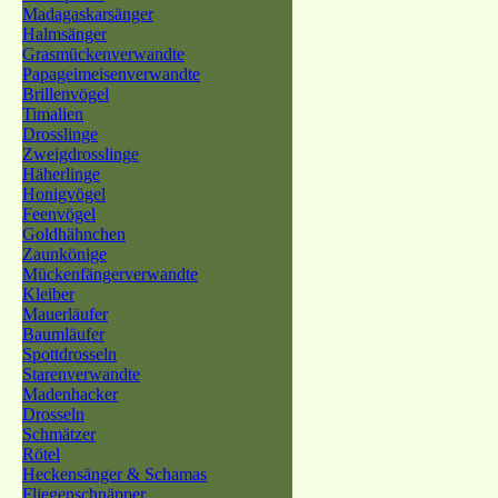
Madagaskarsänger
Halmsänger
Grasmückenverwandte
Papageimeisenverwandte
Brillenvögel
Timalien
Drosslinge
Zweigdrosslinge
Häherlinge
Honigvögel
Feenvögel
Goldhähnchen
Zaunkönige
Mückenfängerverwandte
Kleiber
Mauerläufer
Baumläufer
Spottdrosseln
Starenverwandte
Madenhacker
Drosseln
Schmätzer
Rötel
Heckensänger & Schamas
Fliegenschnäpper