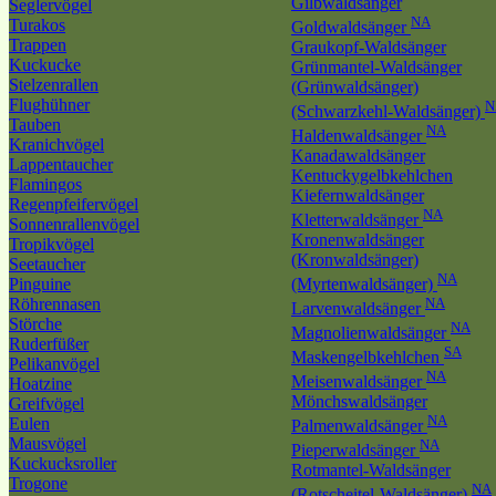
Gilbwaldsänger
Seglervögel
NA
Turakos
Goldwaldsänger
Trappen
Graukopf-Waldsänger
Kuckucke
Grünmantel-Waldsänger
Stelzenrallen
(Grünwaldsänger)
Flughühner
N
(Schwarzkehl-Waldsänger)
Tauben
NA
Haldenwaldsänger
Kranichvögel
Kanadawaldsänger
Lappentaucher
Kentuckygelbkehlchen
Flamingos
Kiefernwaldsänger
Regenpfeifervögel
NA
Kletterwaldsänger
Sonnenrallenvögel
Kronenwaldsänger
Tropikvögel
(Kronwaldsänger)
Seetaucher
NA
Pinguine
(Myrtenwaldsänger)
Röhrennasen
NA
Larvenwaldsänger
Störche
NA
Magnolienwaldsänger
Ruderfüßer
SA
Maskengelbkehlchen
Pelikanvögel
NA
Meisenwaldsänger
Hoatzine
Mönchswaldsänger
Greifvögel
NA
Eulen
Palmenwaldsänger
Mausvögel
NA
Pieperwaldsänger
Kuckucksroller
Rotmantel-Waldsänger
Trogone
NA
(Rotscheitel-Waldsänger)