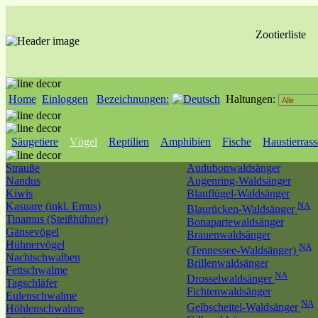
Zootierliste
Home
Einloggen
Bezeichnungen:
Haltungen:
Säugetiere
Vögel
Reptilien
Amphibien
Fische
Haustierras
Strauße
Audubonwaldsänger
Nandus
Augenring-Waldsänger
Kiwis
Blauflügel-Waldsänger
Kasuare (inkl. Emus)
NA
Blaurücken-Waldsänger
Tinamus (Steißhühner)
Bonapartewaldsänger
Gänsevögel
Brauenwaldsänger
Hühnervögel
NA
(Tennessee-Waldsänger)
Nachtschwalben
Brillenwaldsänger
Fettschwalme
NA
Drosselwaldsänger
Tagschläfer
Fichtenwaldsänger
Eulenschwalme
NA
Gelbscheitel-Waldsänger
Höhlenschwalme