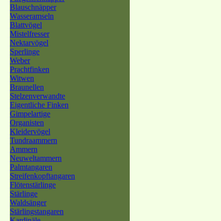
Blauschnäpper
Wasseramseln
Blattvögel
Mistelfresser
Nektarvögel
Sperlinge
Weber
Prachtfinken
Witwen
Braunellen
Stelzenverwandte
Eigentliche Finken
Gimpelartige
Organisten
Kleidervögel
Tundraammern
Ammern
Neuweltammern
Palmtangaren
Streifenkopftangaren
Flötenstärlinge
Stärlinge
Waldsänger
Stärlingstangaren
Kardinäle