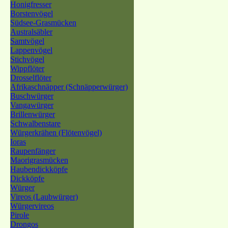
Honigfresser
Borstenvögel
Südsee-Grasmücken
Australsäbler
Samtvögel
Lappenvögel
Stichvögel
Wippflöter
Drosselflöter
Afrikaschnäpper (Schnäpperwürger)
Buschwürger
Vangawürger
Brillenwürger
Schwalbenstare
Würgerkrähen (Flötenvögel)
Ioras
Raupenfänger
Maorigrasmücken
Haubendickköpfe
Dickköpfe
Würger
Vireos (Laubwürger)
Würgervireos
Pirole
Drongos