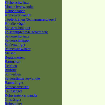
Fächerschwänze
Monarchverwandte
Haubenhäher
Krähenverwandte
Töpferkrähen (Schlammnestbauer)
Paradiesvögel
Südseeschnäpper
Felsenhüpfer (Stelzenkrähen)
Seidenschwänze
Seidenschnäpper
Seidenwürger
Palmenschwätzer
Meisen
Beutelmeisen
Bartmeisen
Lerchen
Bülbüls
Schwalben
Seidensängerverwandte
Baumsänger
Schwanzmeisen
Laubsänger
Rohrsängerverwandte
Grassänger
Rohrspötter