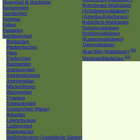
Hornvögel & Hopfartige
Rotschwanz-Waldsänger
Rackenvögel
(Schnäpperwaldsänger)
Spechtvögel
(Amerika-Rotschwanz)
Seriemas
Rubinfleck-Waldsänger
Falken
Stelzenwaldsänger
Papageien
Streifenwaldsänger
Sperlingsvögel
(Kappenwaldsänger)
Breitrachen
Tigerwaldsänger
Pittabreitrachen
NA
(Kap-May-Waldsänger)
Pittas
NA
Töpfervögel
Weidengelbkehlchen
Baumsteiger
Ameisenvögel
Ameisendrosseln
Ameisenpittas
Mückenfresser
Bürzelstelzer
Tyrannen
Schmuckvögel
Schnurrvögel (Pipras)
Bekarden
Leierschwänze
Laubenvögel
Baumrutscher
Staffelschwänze (Australische Sänger)