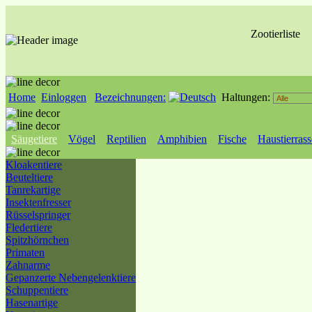
Zootierliste
Home
Einloggen
Bezeichnungen:
Haltungen:
Säugetiere
Vögel
Reptilien
Amphibien
Fische
Haustierras
Kloakentiere
Beuteltiere
Tanrekartige
Insektenfresser
Rüsselspringer
Fledertiere
Spitzhörnchen
Primaten
Zahnarme
Gepanzerte Nebengelenktiere
Schuppentiere
Hasenartige