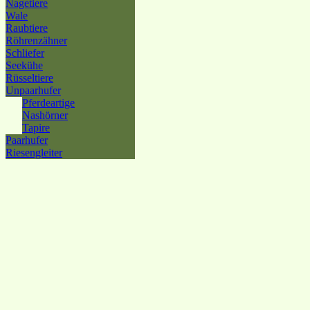
Nagetiere
Wale
Raubtiere
Röhrenzähner
Schliefer
Seekühe
Rüsseltiere
Unpaarhufer
Pferdeartige
Nashörner
Tapire
Paarhufer
Riesengleiter