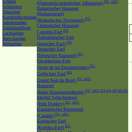
Echsen
EU ,nEU
(Österreich-ungarischer Albinoesel)
Schlangen
Bulgarischer Hausesel
Störartige
(Bulgarenesel)
Karpfenfischartige
EU
(Bulgarischer Zwergesel)
Salmlerartige
Chinesischer Hausesel
Zahnkärpflinge
EU
Cotentin-Esel
Lachsartige
Dalmatinischer Esel
Barschartige
EU
Welsartige
(Istrischer Esel)
Deutscher Esel
EU
(Deutscher Hausesel)
Encartacione-Esel
EU
(Asno de las Encartaciones)
NA
Gefleckter Esel
EU ,nEU
Grand Noir du Berry
Hausesel
EU ,nEU,NA,SA,AF,AS,AU
(keine Rassenzuordnung)
Irischer Scheckenesel
EU ,nEU
(Irish Donkey)
Katalanischer Riesenesel
EU ,nEU
(Catalán)
Korsischer Esel
EU
(Korsika-Esel)