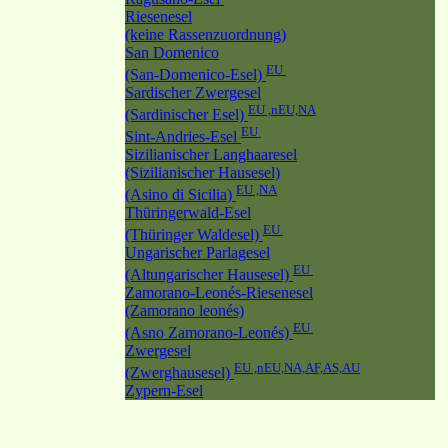
Riesenesel
(keine Rassenzuordnung)
San Domenico
EU
(San-Domenico-Esel)
Sardischer Zwergesel
EU ,nEU,NA
(Sardinischer Esel)
EU
Sint-Andries-Esel
Sizilianischer Langhaaresel
(Sizilianischer Hausesel)
EU ,NA
(Asino di Sicilia)
Thüringerwald-Esel
EU
(Thüringer Waldesel)
Ungarischer Parlagesel
EU
(Altungarischer Hausesel)
Zamorano-Leonés-Riesenesel
(Zamorano leonés)
EU
(Asno Zamorano-Leonés)
Zwergesel
EU ,nEU,NA,AF,AS,AU
(Zwerghausesel)
Zypern-Esel