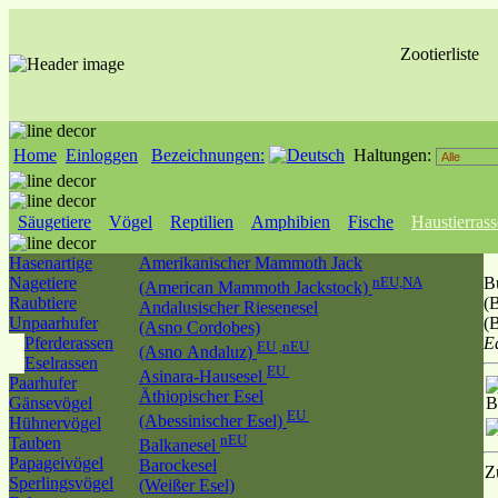
Zootierliste
Home
Einloggen
Bezeichnungen:
Haltungen:
Säugetiere
Vögel
Reptilien
Amphibien
Fische
Haustierras
Hasenartige
Amerikanischer Mammoth Jack
Nagetiere
nEU,NA
B
(American Mammoth Jackstock)
Raubtiere
(
Andalusischer Riesenesel
Unpaarhufer
(
(Asno Cordobes)
Pferderassen
Eq
EU ,nEU
(Asno Andaluz)
Eselrassen
EU
Asinara-Hausesel
Paarhufer
Äthiopischer Esel
Gänsevögel
B
EU
(Abessinischer Esel)
Hühnervögel
nEU
Tauben
Balkanesel
Papageivögel
Barockesel
Z
Sperlingsvögel
(Weißer Esel)