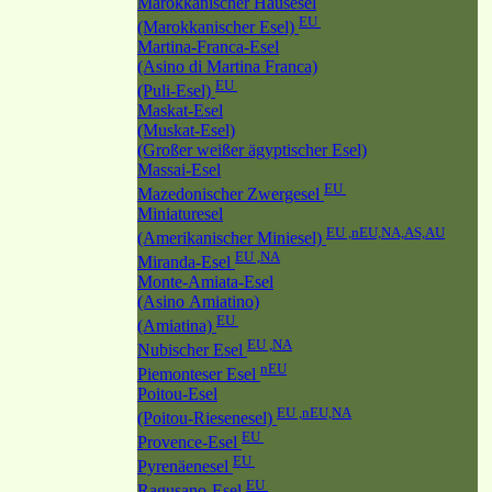
Marokkanischer Hausesel
EU
(Marokkanischer Esel)
Martina-Franca-Esel
(Asino di Martina Franca)
EU
(Puli-Esel)
Maskat-Esel
(Muskat-Esel)
(Großer weißer ägyptischer Esel)
Massai-Esel
EU
Mazedonischer Zwergesel
Miniaturesel
EU ,nEU,NA,AS,AU
(Amerikanischer Miniesel)
EU ,NA
Miranda-Esel
Monte-Amiata-Esel
(Asino Amiatino)
EU
(Amiatina)
EU ,NA
Nubischer Esel
nEU
Piemonteser Esel
Poitou-Esel
EU ,nEU,NA
(Poitou-Riesenesel)
EU
Provence-Esel
EU
Pyrenäenesel
EU
Ragusano-Esel