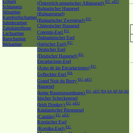
Echsen
EU ,nEU
(Österreich-ungarischer Albinoesel)
Schlangen
Bulgarischer Hausesel
Störartige
(Bulgarenesel)
Karpfenfischartige
EU
(Bulgarischer Zwergesel)
Salmlerartige
Chinesischer Hausesel
Zahnkärpflinge
EU
Cotentin-Esel
Lachsartige
Dalmatinischer Esel
Barschartige
EU
Welsartige
(Istrischer Esel)
Deutscher Esel
EU
(Deutscher Hausesel)
Encartacione-Esel
EU
(Asno de las Encartaciones)
NA
Gefleckter Esel
EU ,nEU
Grand Noir du Berry
Hausesel
EU ,nEU,NA,SA,AF,AS,AU
(keine Rassenzuordnung)
Irischer Scheckenesel
EU ,nEU
(Irish Donkey)
Katalanischer Riesenesel
EU ,nEU
(Catalán)
Korsischer Esel
EU
(Korsika-Esel)