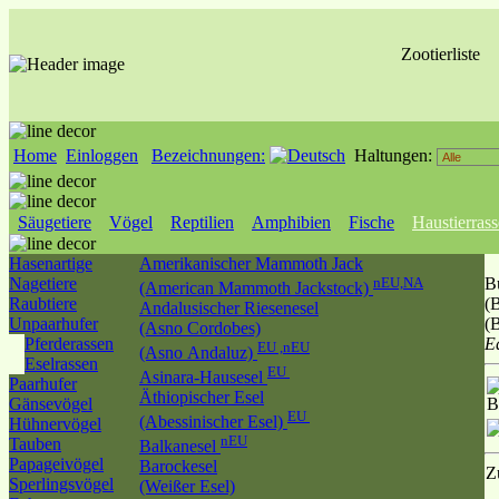
Zootierliste
Home
Einloggen
Bezeichnungen:
Haltungen:
Säugetiere
Vögel
Reptilien
Amphibien
Fische
Haustierras
Hasenartige
Amerikanischer Mammoth Jack
Nagetiere
nEU,NA
B
(American Mammoth Jackstock)
Raubtiere
(
Andalusischer Riesenesel
Unpaarhufer
(
(Asno Cordobes)
Pferderassen
Eq
EU ,nEU
(Asno Andaluz)
Eselrassen
EU
Asinara-Hausesel
Paarhufer
Äthiopischer Esel
Gänsevögel
B
EU
(Abessinischer Esel)
Hühnervögel
nEU
Tauben
Balkanesel
Papageivögel
Barockesel
Z
Sperlingsvögel
(Weißer Esel)