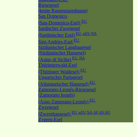
Riesenesel
(keine Rassenzuordnung)
San Domenico
EU
(San-Domenico-Esel)
Sardischer Zwergesel
EU ,nEU,NA
(Sardinischer Esel)
EU
Sint-Andries-Esel
Sizilianischer Langhaaresel
(Sizilianischer Hausesel)
EU ,NA
(Asino di Sicilia)
Thüringerwald-Esel
EU
(Thüringer Waldesel)
Ungarischer Parlagesel
EU
(Altungarischer Hausesel)
Zamorano-Leonés-Riesenesel
(Zamorano leonés)
EU
(Asno Zamorano-Leonés)
Zwergesel
EU ,nEU,NA,AF,AS,AU
(Zwerghausesel)
Zypern-Esel