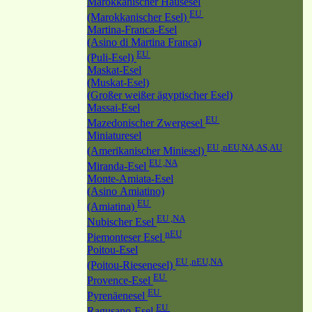
Marokkanischer Hausesel
EU
(Marokkanischer Esel)
Martina-Franca-Esel
(Asino di Martina Franca)
EU
(Puli-Esel)
Maskat-Esel
(Muskat-Esel)
(Großer weißer ägyptischer Esel)
Massai-Esel
EU
Mazedonischer Zwergesel
Miniaturesel
EU ,nEU,NA,AS,AU
(Amerikanischer Miniesel)
EU ,NA
Miranda-Esel
Monte-Amiata-Esel
(Asino Amiatino)
EU
(Amiatina)
EU ,NA
Nubischer Esel
nEU
Piemonteser Esel
Poitou-Esel
EU ,nEU,NA
(Poitou-Riesenesel)
EU
Provence-Esel
EU
Pyrenäenesel
EU
Ragusano-Esel