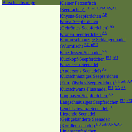
Barschlachsartige
Kleiner Fetzenfisch
EU ,nEU,NA,AS,AU
(Seedrachen)
AF
Knysna-Seepferdchen
Korea-Seepferdchen
AS
(Gekröntes Seepferdchen)
AS
Kronen-Seepferdchen
Krummschnauzige Schlangennadel
EU ,nEU
(Wurmfisch)
NA
Kurzflossen-Seenadel
EU ,AU
Kurzkopf-Seepferdchen
Kurznasen-Seenadel
AS
(Andersons Seenadel)
Kurzschnäuziges Seepferdchen
EU ,nEU,
(Europäisches Seepferdchen)
EU ,NA,AS
Kurzschwanz-Flussnadel
AS
Langnasen-Seepferdchen
EU ,nE
Langschnäuziges Seepferdchen
EU
Leuchtschwanz-Seenadel
Liegende Seenadel
(Gelbgebänderte Seenadel)
EU ,nEU,NA,AS
(Korallenseenadel)
Linienseepferdchen