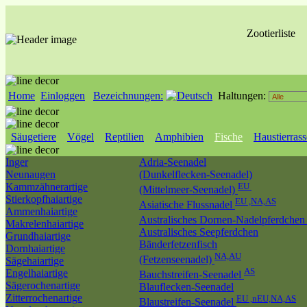
Zootierliste
Home
Einloggen
Bezeichnungen:
Haltungen:
Säugetiere
Vögel
Reptilien
Amphibien
Fische
Haustierras
Inger
Adria-Seenadel
Neunaugen
(Dunkelflecken-Seenadel)
Kammzähnerartige
EU
(Mittelmeer-Seenadel)
Stierkopfhaiartige
EU ,NA,AS
Asiatische Flussnadel
Ammenhaiartige
Australisches Dornen-Nadelpferdche
Makrelenhaiartige
Australisches Seepferdchen
Grundhaiartige
Bänderfetzenfisch
Dornhaiartige
NA,AU
(Fetzenseenadel)
Sägehaiartige
AS
Engelhaiartige
Bauchstreifen-Seenadel
Sägerochenartige
Blauflecken-Seenadel
Zitterrochenartige
EU ,nEU,NA,AS
Blaustreifen-Seenadel