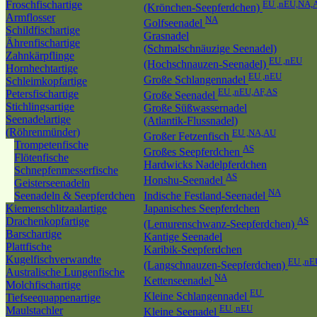
Froschfischartige
EU ,nEU,NA,
(Krönchen-Seepferdchen)
Armflosser
NA
Golfseenadel
Schildfischartige
Grasnadel
Ährenfischartige
(Schmalschnäuzige Seenadel)
Zahnkärpflinge
EU ,nEU
(Hochschnauzen-Seenadel)
Hornhechtartige
EU ,nEU
Große Schlangennadel
Schleimkopfartige
EU ,nEU,AF,AS
Petersfischartige
Große Seenadel
Stichlingsartige
Große Süßwassernadel
Seenadelartige
(Atlantik-Flussnadel)
(Röhrenmünder)
EU ,NA,AU
Großer Fetzenfisch
Trompetenfische
AS
Großes Seepferdchen
Flötenfische
Hardwicks Nadelpferdchen
Schnepfenmesserfische
AS
Honshu-Seenadel
Geisterseenadeln
NA
Seenadeln & Seepferdchen
Indische Festland-Seenadel
Kiemenschlitzaalartige
Japanisches Seepferdchen
Drachenkopfartige
AS
(Lemurenschwanz-Seepferdchen)
Barschartige
Kantige Seenadel
Plattfische
Karibik-Seepferdchen
Kugelfischverwandte
EU ,nE
(Langschnauzen-Seepferdchen)
Australische Lungenfische
NA
Kettenseenadel
Molchfischartige
EU
Kleine Schlangennadel
Tiefseequappenartige
EU ,nEU
Maulstachler
Kleine Seenadel