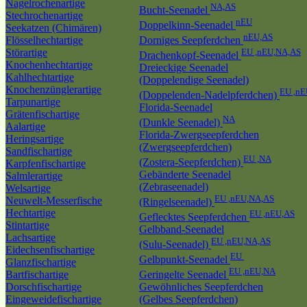
Nagelrochenartige
NA,AS
Bucht-Seenadel
Stechrochenartige
nEU
Doppelkinn-Seenadel
Seekatzen (Chimären)
nEU,AS
Flösselhechtartige
Dorniges Seepferdchen
Störartige
EU ,nEU,NA,AS
Drachenkopf-Seenadel
Knochenhechtartige
Dreieckige Seenadel
Kahlhechtartige
(Doppelendige Seenadel)
Knochenzünglerartige
EU ,n
(Doppelenden-Nadelpferdchen)
Tarpunartige
Florida-Seenadel
Grätenfischartige
NA
(Dunkle Seenadel)
Aalartige
Florida-Zwergseepferdchen
Heringsartige
(Zwergseepferdchen)
Sandfischartige
EU ,NA
(Zostera-Seepferdchen)
Karpfenfischartige
Gebänderte Seenadel
Salmlerartige
(Zebraseenadel)
Welsartige
EU ,nEU,NA,AS
Neuwelt-Messerfische
(Ringelseenadel)
Hechtartige
EU ,nEU,AS
Geflecktes Seepferdchen
Stintartige
Gelbband-Seenadel
Lachsartige
EU ,nEU,NA,AS
(Sulu-Seenadel)
Eidechsenfischartige
EU
Gelbpunkt-Seenadel
Glanzfischartige
EU ,nEU,NA
Bartfischartige
Geringelte Seenadel
Dorschfischartige
Gewöhnliches Seepferdchen
Eingeweidefischartige
(Gelbes Seepferdchen)