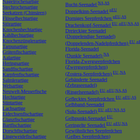
Nagelrochenartige
NA,AS
Bucht-Seenadel
Stechrochenartige
nEU
Doppelkinn-Seenadel
Seekatzen (Chimären)
nEU,AS
Flösselhechtartige
Dorniges Seepferdchen
Störartige
EU ,nEU,NA,AS
Drachenkopf-Seenadel
Knochenhechtartige
Dreieckige Seenadel
Kahlhechtartige
(Doppelendige Seenadel)
Knochenzünglerartige
EU ,n
(Doppelenden-Nadelpferdchen)
Tarpunartige
Florida-Seenadel
Grätenfischartige
NA
(Dunkle Seenadel)
Aalartige
Florida-Zwergseepferdchen
Heringsartige
(Zwergseepferdchen)
Sandfischartige
EU ,NA
(Zostera-Seepferdchen)
Karpfenfischartige
Gebänderte Seenadel
Salmlerartige
(Zebraseenadel)
Welsartige
EU ,nEU,NA,AS
Neuwelt-Messerfische
(Ringelseenadel)
Hechtartige
EU ,nEU,AS
Geflecktes Seepferdchen
Stintartige
Gelbband-Seenadel
Lachsartige
EU ,nEU,NA,AS
(Sulu-Seenadel)
Eidechsenfischartige
EU
Gelbpunkt-Seenadel
Glanzfischartige
EU ,nEU,NA
Bartfischartige
Geringelte Seenadel
Dorschfischartige
Gewöhnliches Seepferdchen
Eingeweidefischartige
(Gelbes Seepferdchen)