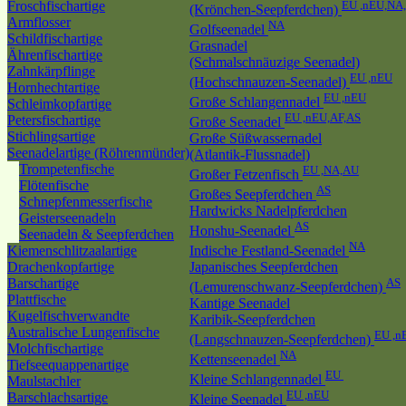
Froschfischartige
EU ,nEU,NA
(Krönchen-Seepferdchen)
Armflosser
NA
Golfseenadel
Schildfischartige
Grasnadel
Ährenfischartige
(Schmalschnäuzige Seenadel)
Zahnkärpflinge
EU ,nEU
(Hochschnauzen-Seenadel)
Hornhechtartige
EU ,nEU
Große Schlangennadel
Schleimkopfartige
EU ,nEU,AF,AS
Petersfischartige
Große Seenadel
Stichlingsartige
Große Süßwassernadel
Seenadelartige (Röhrenmünder)
(Atlantik-Flussnadel)
Trompetenfische
EU ,NA,AU
Großer Fetzenfisch
Flötenfische
AS
Großes Seepferdchen
Schnepfenmesserfische
Hardwicks Nadelpferdchen
Geisterseenadeln
AS
Honshu-Seenadel
Seenadeln & Seepferdchen
NA
Kiemenschlitzaalartige
Indische Festland-Seenadel
Drachenkopfartige
Japanisches Seepferdchen
Barschartige
AS
(Lemurenschwanz-Seepferdchen)
Plattfische
Kantige Seenadel
Kugelfischverwandte
Karibik-Seepferdchen
Australische Lungenfische
EU ,n
(Langschnauzen-Seepferdchen)
Molchfischartige
NA
Kettenseenadel
Tiefseequappenartige
EU
Kleine Schlangennadel
Maulstachler
EU ,nEU
Barschlachsartige
Kleine Seenadel