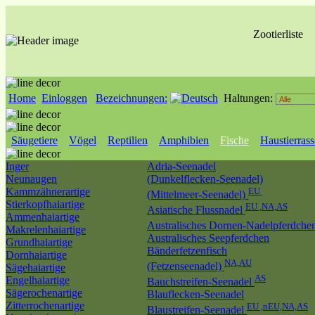
Zootierliste
Home
Einloggen
Bezeichnungen:
Haltungen:
Säugetiere
Vögel
Reptilien
Amphibien
Fische
Haustierras
Inger
Adria-Seenadel
Neunaugen
(Dunkelflecken-Seenadel)
Kammzähnerartige
EU
(Mittelmeer-Seenadel)
Stierkopfhaiartige
EU ,NA,AS
Asiatische Flussnadel
Ammenhaiartige
Australisches Dornen-Nadelpferdche
Makrelenhaiartige
Australisches Seepferdchen
Grundhaiartige
Bänderfetzenfisch
Dornhaiartige
NA,AU
(Fetzenseenadel)
Sägehaiartige
AS
Engelhaiartige
Bauchstreifen-Seenadel
Sägerochenartige
Blauflecken-Seenadel
Zitterrochenartige
EU ,nEU,NA,AS
Blaustreifen-Seenadel