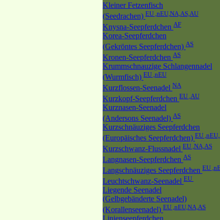
Kleiner Fetzenfisch
EU ,nEU,NA,AS,AU
(Seedrachen)
AF
Knysna-Seepferdchen
Korea-Seepferdchen
AS
(Gekröntes Seepferdchen)
AS
Kronen-Seepferdchen
Krummschnauzige Schlangennadel
EU ,nEU
(Wurmfisch)
NA
Kurzflossen-Seenadel
EU ,AU
Kurzkopf-Seepferdchen
Kurznasen-Seenadel
AS
(Andersons Seenadel)
Kurzschnäuziges Seepferdchen
EU ,nEU
(Europäisches Seepferdchen)
EU ,NA,AS
Kurzschwanz-Flussnadel
AS
Langnasen-Seepferdchen
EU ,n
Langschnäuziges Seepferdchen
EU
Leuchtschwanz-Seenadel
Liegende Seenadel
(Gelbgebänderte Seenadel)
EU ,nEU,NA,AS
(Korallenseenadel)
Linienseepferdchen