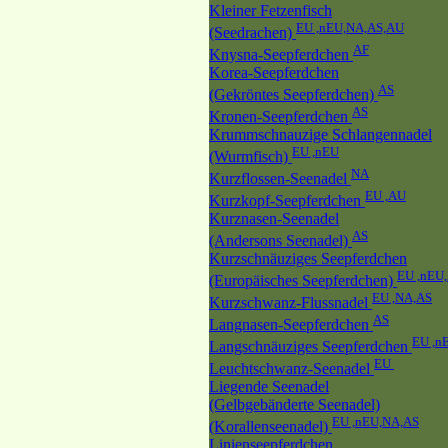
Kleiner Fetzenfisch
EU ,nEU,NA,AS,AU
(Seedrachen)
AF
Knysna-Seepferdchen
Korea-Seepferdchen
AS
(Gekröntes Seepferdchen)
AS
Kronen-Seepferdchen
Krummschnauzige Schlangennadel
EU ,nEU
(Wurmfisch)
NA
Kurzflossen-Seenadel
EU ,AU
Kurzkopf-Seepferdchen
Kurznasen-Seenadel
AS
(Andersons Seenadel)
Kurzschnäuziges Seepferdchen
EU ,nEU
(Europäisches Seepferdchen)
EU ,NA,AS
Kurzschwanz-Flussnadel
AS
Langnasen-Seepferdchen
EU ,n
Langschnäuziges Seepferdchen
EU
Leuchtschwanz-Seenadel
Liegende Seenadel
(Gelbgebänderte Seenadel)
EU ,nEU,NA,AS
(Korallenseenadel)
Linienseepferdchen