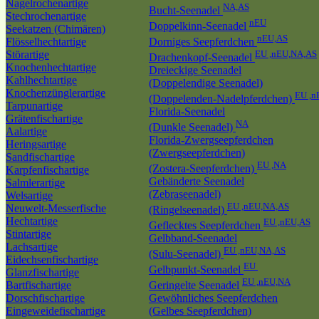
Nagelrochenartige
NA,AS
Bucht-Seenadel
Stechrochenartige
nEU
Doppelkinn-Seenadel
Seekatzen (Chimären)
nEU,AS
Flösselhechtartige
Dorniges Seepferdchen
Störartige
EU ,nEU,NA,AS
Drachenkopf-Seenadel
Knochenhechtartige
Dreieckige Seenadel
Kahlhechtartige
(Doppelendige Seenadel)
Knochenzünglerartige
EU ,n
(Doppelenden-Nadelpferdchen)
Tarpunartige
Florida-Seenadel
Grätenfischartige
NA
(Dunkle Seenadel)
Aalartige
Florida-Zwergseepferdchen
Heringsartige
(Zwergseepferdchen)
Sandfischartige
EU ,NA
(Zostera-Seepferdchen)
Karpfenfischartige
Gebänderte Seenadel
Salmlerartige
(Zebraseenadel)
Welsartige
EU ,nEU,NA,AS
Neuwelt-Messerfische
(Ringelseenadel)
Hechtartige
EU ,nEU,AS
Geflecktes Seepferdchen
Stintartige
Gelbband-Seenadel
Lachsartige
EU ,nEU,NA,AS
(Sulu-Seenadel)
Eidechsenfischartige
EU
Gelbpunkt-Seenadel
Glanzfischartige
EU ,nEU,NA
Bartfischartige
Geringelte Seenadel
Dorschfischartige
Gewöhnliches Seepferdchen
Eingeweidefischartige
(Gelbes Seepferdchen)