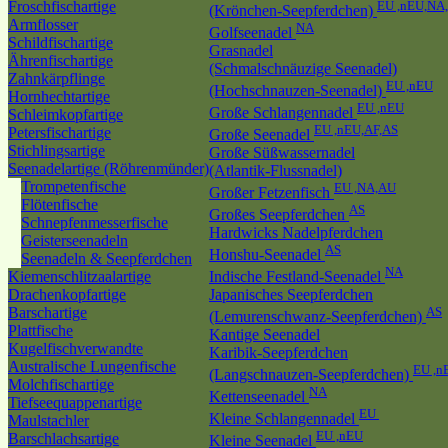
Froschfischartige
EU ,nEU,NA
(Krönchen-Seepferdchen)
Armflosser
NA
Golfseenadel
Schildfischartige
Grasnadel
Ährenfischartige
(Schmalschnäuzige Seenadel)
Zahnkärpflinge
EU ,nEU
(Hochschnauzen-Seenadel)
Hornhechtartige
EU ,nEU
Große Schlangennadel
Schleimkopfartige
EU ,nEU,AF,AS
Petersfischartige
Große Seenadel
Stichlingsartige
Große Süßwassernadel
Seenadelartige (Röhrenmünder)
(Atlantik-Flussnadel)
Trompetenfische
EU ,NA,AU
Großer Fetzenfisch
Flötenfische
AS
Großes Seepferdchen
Schnepfenmesserfische
Hardwicks Nadelpferdchen
Geisterseenadeln
AS
Honshu-Seenadel
Seenadeln & Seepferdchen
NA
Kiemenschlitzaalartige
Indische Festland-Seenadel
Drachenkopfartige
Japanisches Seepferdchen
Barschartige
AS
(Lemurenschwanz-Seepferdchen)
Plattfische
Kantige Seenadel
Kugelfischverwandte
Karibik-Seepferdchen
Australische Lungenfische
EU ,n
(Langschnauzen-Seepferdchen)
Molchfischartige
NA
Kettenseenadel
Tiefseequappenartige
EU
Kleine Schlangennadel
Maulstachler
EU ,nEU
Barschlachsartige
Kleine Seenadel