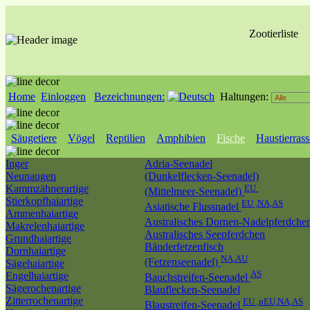
Zootierliste
Home
Einloggen
Bezeichnungen:
Haltungen:
Säugetiere
Vögel
Reptilien
Amphibien
Fische
Haustierras
Inger
Adria-Seenadel
Neunaugen
(Dunkelflecken-Seenadel)
Kammzähnerartige
EU
(Mittelmeer-Seenadel)
Stierkopfhaiartige
EU ,NA,AS
Asiatische Flussnadel
Ammenhaiartige
Australisches Dornen-Nadelpferdche
Makrelenhaiartige
Australisches Seepferdchen
Grundhaiartige
Bänderfetzenfisch
Dornhaiartige
NA,AU
(Fetzenseenadel)
Sägehaiartige
AS
Engelhaiartige
Bauchstreifen-Seenadel
Sägerochenartige
Blauflecken-Seenadel
Zitterrochenartige
EU ,nEU,NA,AS
Blaustreifen-Seenadel