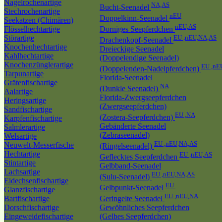
Nagelrochenartige
NA,AS
Bucht-Seenadel
Stechrochenartige
nEU
Doppelkinn-Seenadel
Seekatzen (Chimären)
nEU,AS
Flösselhechtartige
Dorniges Seepferdchen
Störartige
EU ,nEU,NA,AS
Drachenkopf-Seenadel
Knochenhechtartige
Dreieckige Seenadel
Kahlhechtartige
(Doppelendige Seenadel)
Knochenzünglerartige
EU ,nE
(Doppelenden-Nadelpferdchen)
Tarpunartige
Florida-Seenadel
Grätenfischartige
NA
(Dunkle Seenadel)
Aalartige
Florida-Zwergseepferdchen
Heringsartige
(Zwergseepferdchen)
Sandfischartige
EU ,NA
(Zostera-Seepferdchen)
Karpfenfischartige
Gebänderte Seenadel
Salmlerartige
(Zebraseenadel)
Welsartige
EU ,nEU,NA,AS
Neuwelt-Messerfische
(Ringelseenadel)
Hechtartige
EU ,nEU,AS
Geflecktes Seepferdchen
Stintartige
Gelbband-Seenadel
Lachsartige
EU ,nEU,NA,AS
(Sulu-Seenadel)
Eidechsenfischartige
EU
Gelbpunkt-Seenadel
Glanzfischartige
EU ,nEU,NA
Bartfischartige
Geringelte Seenadel
Dorschfischartige
Gewöhnliches Seepferdchen
Eingeweidefischartige
(Gelbes Seepferdchen)