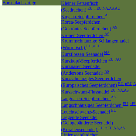
Barschlachsartige
Kleiner Fetzenfisch
EU ,nEU,NA,AS,AU
(Seedrachen)
AF
Knysna-Seepferdchen
Korea-Seepferdchen
AS
(Gekröntes Seepferdchen)
AS
Kronen-Seepferdchen
Krummschnauzige Schlangennadel
EU ,nEU
(Wurmfisch)
NA
Kurzflossen-Seenadel
EU ,AU
Kurzkopf-Seepferdchen
Kurznasen-Seenadel
AS
(Andersons Seenadel)
Kurzschnäuziges Seepferdchen
EU ,nEU,
(Europäisches Seepferdchen)
EU ,NA,AS
Kurzschwanz-Flussnadel
AS
Langnasen-Seepferdchen
EU ,nE
Langschnäuziges Seepferdchen
EU
Leuchtschwanz-Seenadel
Liegende Seenadel
(Gelbgebänderte Seenadel)
EU ,nEU,NA,AS
(Korallenseenadel)
Linienseepferdchen