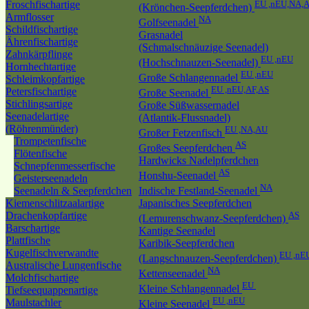
Froschfischartige
EU ,nEU,NA,
(Krönchen-Seepferdchen)
Armflosser
NA
Golfseenadel
Schildfischartige
Grasnadel
Ährenfischartige
(Schmalschnäuzige Seenadel)
Zahnkärpflinge
EU ,nEU
(Hochschnauzen-Seenadel)
Hornhechtartige
EU ,nEU
Große Schlangennadel
Schleimkopfartige
EU ,nEU,AF,AS
Petersfischartige
Große Seenadel
Stichlingsartige
Große Süßwassernadel
Seenadelartige
(Atlantik-Flussnadel)
(Röhrenmünder)
EU ,NA,AU
Großer Fetzenfisch
Trompetenfische
AS
Großes Seepferdchen
Flötenfische
Hardwicks Nadelpferdchen
Schnepfenmesserfische
AS
Honshu-Seenadel
Geisterseenadeln
NA
Seenadeln & Seepferdchen
Indische Festland-Seenadel
Kiemenschlitzaalartige
Japanisches Seepferdchen
Drachenkopfartige
AS
(Lemurenschwanz-Seepferdchen)
Barschartige
Kantige Seenadel
Plattfische
Karibik-Seepferdchen
Kugelfischverwandte
EU ,nE
(Langschnauzen-Seepferdchen)
Australische Lungenfische
NA
Kettenseenadel
Molchfischartige
EU
Kleine Schlangennadel
Tiefseequappenartige
EU ,nEU
Maulstachler
Kleine Seenadel