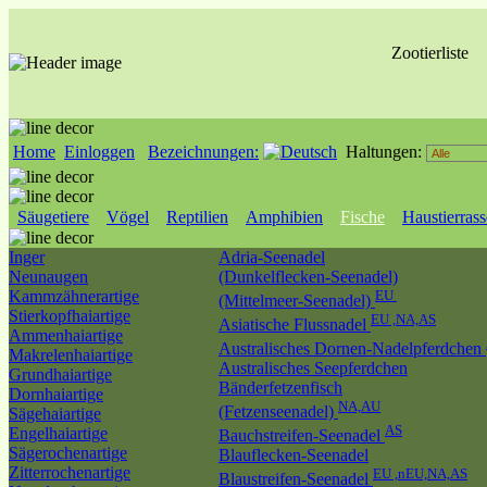
Zootierliste
Home
Einloggen
Bezeichnungen:
Haltungen:
Säugetiere
Vögel
Reptilien
Amphibien
Fische
Haustierras
Inger
Adria-Seenadel
Neunaugen
(Dunkelflecken-Seenadel)
Kammzähnerartige
EU
(Mittelmeer-Seenadel)
Stierkopfhaiartige
EU ,NA,AS
Asiatische Flussnadel
Ammenhaiartige
Australisches Dornen-Nadelpferdchen
Makrelenhaiartige
Australisches Seepferdchen
Grundhaiartige
Bänderfetzenfisch
Dornhaiartige
NA,AU
(Fetzenseenadel)
Sägehaiartige
AS
Engelhaiartige
Bauchstreifen-Seenadel
Sägerochenartige
Blauflecken-Seenadel
Zitterrochenartige
EU ,nEU,NA,AS
Blaustreifen-Seenadel