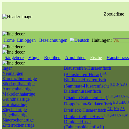
Zootierliste
Home
Einloggen
Bezeichnungen:
Haltungen:
Säugetiere
Vögel
Reptilien
Amphibien
Fische
Haustierras
Inger
Blaustreifen-Husarenfisch
Neunaugen
AU
(Blaustreifen-Husar)
Kammzähnerartige
Blutfleck-Husarenfisch
Stierkopfhaiartige
EU ,NA,AS
(Sammara-Husarenfisch)
Ammenhaiartige
Diademhusarenfisch
Makrelenhaiartige
EU ,nEU,NA
(Diadem-Soldatenfisch)
Grundhaiartige
EU ,nEU,
Doppelzahn-Soldatenfisch
Dornhaiartige
EU ,NA,AS
Sägehaiartige
Dreifleck-Husarenfisch
Engelhaiartige
EU ,nEU,NA,A
Dunkelstreifen-Husar
Sägerochenartige
Dunkler Husar
Zitterrochenartige
(Fahnensoldatenfisch)