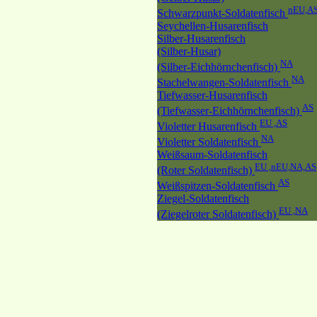
nEU,A
Schwarzpunkt-Soldatenfisch
Seychellen-Husarenfisch
Silber-Husarenfisch
(Silber-Husar)
NA
(Silber-Eichhörnchenfisch)
NA
Stachelwangen-Soldatenfisch
Tiefwasser-Husarenfisch
AS
(Tiefwasser-Eichhörnchenfisch)
EU ,AS
Violetter Husarenfisch
NA
Violetter Soldatenfisch
Weißsaum-Soldatenfisch
EU ,nEU,NA,AS
(Roter Soldatenfisch)
AS
Weißspitzen-Soldatenfisch
Ziegel-Soldatenfisch
EU ,NA
(Ziegelroter Soldatenfisch)