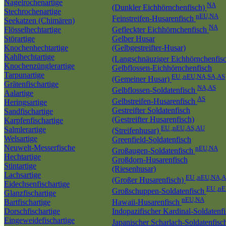
Nagelrochenartige
NA
(Dunkler Eichhörnchenfisch)
Stechrochenartige
nEU,NA
Feinstreifen-Husarenfisch
Seekatzen (Chimären)
NA
Flösselhechtartige
Gefleckter Eichhörnchenfisch
Störartige
Gelber Husar
Knochenhechtartige
(Gelbgestreifter-Husar)
Kahlhechtartige
(Langschnäuziger Eichhörnchenfis
Knochenzünglerartige
Gelbflossen-Eichhörnchenfisch
Tarpunartige
EU ,nEU,NA,SA,AS
(Gemeiner Husar)
Grätenfischartige
NA,AS
Gelbflossen-Soldatenfisch
Aalartige
AS
Gelbstreifen-Husarenfisch
Heringsartige
Gestreifter Soldatenfisch
Sandfischartige
(Gestreifter Husarenfisch)
Karpfenfischartige
EU ,nEU,AS,AU
Salmlerartige
(Streifenhusar)
Welsartige
Greenfield-Soldatenfisch
Neuwelt-Messerfische
nEU,NA
Großaugen-Soldatenfisch
Hechtartige
Großdorn-Husarenfisch
Stintartige
(Riesenhusar)
Lachsartige
EU ,nEU,NA,A
(Großer Husarenfisch)
Eidechsenfischartige
EU ,n
Großschuppen-Soldatenfisch
Glanzfischartige
nEU,NA
Bartfischartige
Hawaii-Husarenfisch
Dorschfischartige
Indopazifischer Kardinal-Soldatenf
Eingeweidefischartige
Japanischer Scharlach-Soldatenfis