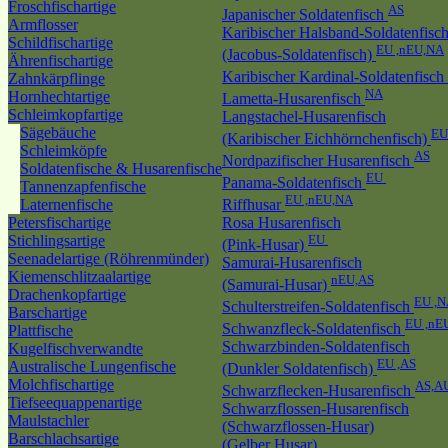
Froschfischartige
AS
Japanischer Soldatenfisch
Armflosser
Karibischer Halsband-Soldatenfisc
Schildfischartige
EU ,nEU,NA
(Jacobus-Soldatenfisch)
Ährenfischartige
Karibischer Kardinal-Soldatenfisch
Zahnkärpflinge
NA
Hornhechtartige
Lametta-Husarenfisch
Schleimkopfartige
Langstachel-Husarenfisch
Sägebäuche
EU
(Karibischer Eichhörnchenfisch)
Schleimköpfe
AS
Nordpazifischer Husarenfisch
Soldatenfische & Husarenfische
EU
Panama-Soldatenfisch
Tannenzapfenfische
EU ,nEU,NA
Laternenfische
Riffhusar
Petersfischartige
Rosa Husarenfisch
Stichlingsartige
EU
(Pink-Husar)
Seenadelartige (Röhrenmünder)
Samurai-Husarenfisch
Kiemenschlitzaalartige
nEU,AS
(Samurai-Husar)
Drachenkopfartige
EU ,N
Schulterstreifen-Soldatenfisch
Barschartige
EU ,nE
Schwanzfleck-Soldatenfisch
Plattfische
Schwarzbinden-Soldatenfisch
Kugelfischverwandte
EU ,AS
Australische Lungenfische
(Dunkler Soldatenfisch)
Molchfischartige
AS,A
Schwarzflecken-Husarenfisch
Tiefseequappenartige
Schwarzflossen-Husarenfisch
Maulstachler
(Schwarzflossen-Husar)
Barschlachsartige
(Gelber Husar)