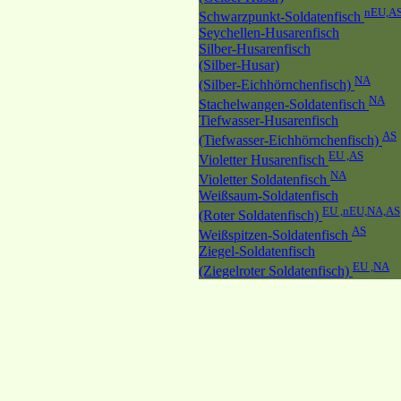
nEU,A
Schwarzpunkt-Soldatenfisch
Seychellen-Husarenfisch
Silber-Husarenfisch
(Silber-Husar)
NA
(Silber-Eichhörnchenfisch)
NA
Stachelwangen-Soldatenfisch
Tiefwasser-Husarenfisch
AS
(Tiefwasser-Eichhörnchenfisch)
EU ,AS
Violetter Husarenfisch
NA
Violetter Soldatenfisch
Weißsaum-Soldatenfisch
EU ,nEU,NA,AS
(Roter Soldatenfisch)
AS
Weißspitzen-Soldatenfisch
Ziegel-Soldatenfisch
EU ,NA
(Ziegelroter Soldatenfisch)