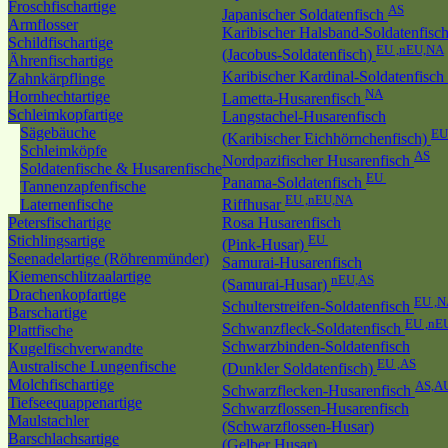
Froschfischartige
AS
Japanischer Soldatenfisch
Armflosser
Karibischer Halsband-Soldatenfisc
Schildfischartige
EU ,nEU,NA
(Jacobus-Soldatenfisch)
Ährenfischartige
Karibischer Kardinal-Soldatenfisch
Zahnkärpflinge
NA
Hornhechtartige
Lametta-Husarenfisch
Schleimkopfartige
Langstachel-Husarenfisch
Sägebäuche
EU
(Karibischer Eichhörnchenfisch)
Schleimköpfe
AS
Nordpazifischer Husarenfisch
Soldatenfische & Husarenfische
EU
Panama-Soldatenfisch
Tannenzapfenfische
EU ,nEU,NA
Laternenfische
Riffhusar
Petersfischartige
Rosa Husarenfisch
Stichlingsartige
EU
(Pink-Husar)
Seenadelartige (Röhrenmünder)
Samurai-Husarenfisch
Kiemenschlitzaalartige
nEU,AS
(Samurai-Husar)
Drachenkopfartige
EU ,N
Schulterstreifen-Soldatenfisch
Barschartige
EU ,nE
Schwanzfleck-Soldatenfisch
Plattfische
Schwarzbinden-Soldatenfisch
Kugelfischverwandte
EU ,AS
Australische Lungenfische
(Dunkler Soldatenfisch)
Molchfischartige
AS,A
Schwarzflecken-Husarenfisch
Tiefseequappenartige
Schwarzflossen-Husarenfisch
Maulstachler
(Schwarzflossen-Husar)
Barschlachsartige
(Gelber Husar)