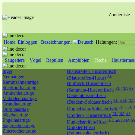
Zootierliste
Home
Einloggen
Bezeichnungen:
Haltungen:
Säugetiere
Vögel
Reptilien
Amphibien
Fische
Haustierras
Inger
Blaustreifen-Husarenfisch
Neunaugen
AU
(Blaustreifen-Husar)
Kammzähnerartige
Blutfleck-Husarenfisch
Stierkopfhaiartige
EU ,NA,AS
(Sammara-Husarenfisch)
Ammenhaiartige
Diademhusarenfisch
Makrelenhaiartige
EU ,nEU,NA
(Diadem-Soldatenfisch)
Grundhaiartige
EU ,nEU,
Doppelzahn-Soldatenfisch
Dornhaiartige
EU ,NA,AS
Sägehaiartige
Dreifleck-Husarenfisch
Engelhaiartige
EU ,nEU,NA,A
Dunkelstreifen-Husar
Sägerochenartige
Dunkler Husar
Zitterrochenartige
(Fahnensoldatenfisch)