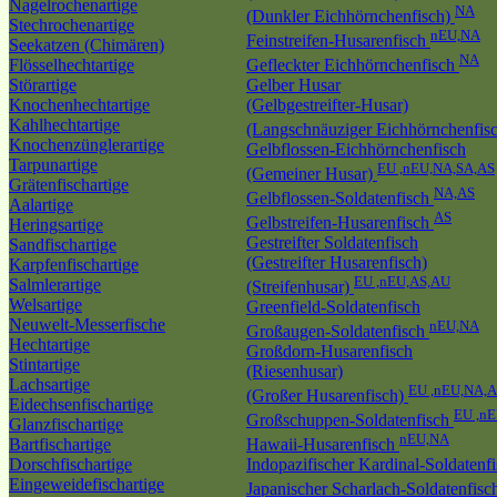
Nagelrochenartige
NA
(Dunkler Eichhörnchenfisch)
Stechrochenartige
nEU,NA
Feinstreifen-Husarenfisch
Seekatzen (Chimären)
NA
Flösselhechtartige
Gefleckter Eichhörnchenfisch
Störartige
Gelber Husar
Knochenhechtartige
(Gelbgestreifter-Husar)
Kahlhechtartige
(Langschnäuziger Eichhörnchenfis
Knochenzünglerartige
Gelbflossen-Eichhörnchenfisch
Tarpunartige
EU ,nEU,NA,SA,AS
(Gemeiner Husar)
Grätenfischartige
NA,AS
Gelbflossen-Soldatenfisch
Aalartige
AS
Gelbstreifen-Husarenfisch
Heringsartige
Gestreifter Soldatenfisch
Sandfischartige
(Gestreifter Husarenfisch)
Karpfenfischartige
EU ,nEU,AS,AU
Salmlerartige
(Streifenhusar)
Welsartige
Greenfield-Soldatenfisch
Neuwelt-Messerfische
nEU,NA
Großaugen-Soldatenfisch
Hechtartige
Großdorn-Husarenfisch
Stintartige
(Riesenhusar)
Lachsartige
EU ,nEU,NA,A
(Großer Husarenfisch)
Eidechsenfischartige
EU ,n
Großschuppen-Soldatenfisch
Glanzfischartige
nEU,NA
Bartfischartige
Hawaii-Husarenfisch
Dorschfischartige
Indopazifischer Kardinal-Soldatenf
Eingeweidefischartige
Japanischer Scharlach-Soldatenfis