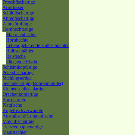
Froschfischartige
Armflosser
Schildfischartige
Ährenfischartige
Zahnkärpflinge
Hornhechtartige
Makrelenhechte
Hornhechte
Lebendgebärende Halbschnäbler
Halbschnäbler
Reisfische
Fliegende Fische
Schleimkopfartige
Petersfischartige
Stichlingsartige
Seenadelartige (Röhrenmünder)
Kiemenschlitzaalartige
Drachenkopfartige
Barschartige
Plattfische
Kugelfischverwandte
Australische Lungenfische
Molchfischartige
Tiefseequappenartige
Maulstachler