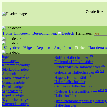
Zootierliste
Home
Einloggen
Bezeichnungen:
Haltungen:
Säugetiere
Vögel
Reptilien
Amphibien
Fische
Haustierras
Inger
AS
Buffon-Halbschnäbler
Neunaugen
Dreipunkt-Halbschnäbler
Kammzähnerartige
AS
Duncker-River-Halbschnäbler
Stierkopfhaiartige
AS,AU
Gefiederter Halbschnäbler
Ammenhaiartige
AS
Hagens Halbschnäbler
Makrelenhaiartige
Hakenhalbschnäbler
Grundhaiartige
(Sulawesi-Halbschnäbler)
Dornhaiartige
EU ,nEU,
Sägehaiartige
(Celebes-Halbschnäbler)
Engelhaiartige
Halbschnäbler
Sägerochenartige
(spec. Nomorhamphus sagittarius)
Zitterrochenartige
Halbschnäbler