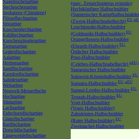
Nagelrochenartige
(spec. Zenarchopterus ectuntio)
Stechrochenartige
Hechtköpfiger Halbschnäbler
Seekatzen (Chimären)
(Siamesischer Kampfhalbschnäble
Flösselhechtartige
EU ,n
(Zwerg-Halbschnabelhecht)
Störartige
Leuchtpunkt-Halbschnäbler
Knochenhechtartige
EU
(Goldpunkt-Halbschnäbler)
Kahlhechtartige
Orangeflossen-Halbschnäbler
Knochenzünglerartige
EU
Tarpunartige
(Ebrardt-Halbschnäbler)
Grätenfischartige
Östlicher Halbschnäbler
Aalartige
Poso-Halbschnäbler
Heringsartige
nEU,
(Celebes-Halbschnabelhecht)
Sandfischartige
Siamesischer Halbschnäbler
Karpfenfischartige
EU 
Sulawesi-Königshalbschnäbler
Salmlerartige
EU ,nEU
Sumatra-Halbschnäbler
Welsartige
EU
Sungai-Lembo-Halbschnäbler
Neuwelt-Messerfische
EU
Hechtartige
Tengah-Halbschnäbler
Stintartige
Vogt-Halbschnäbler
Lachsartige
(Vogts Halbschnäbler)
Eidechsenfischartige
Zahnleisten-Halbschnäbler
Glanzfischartige
EU
(Roter Halbschnäbler)
Bartfischartige
Zweistachel-Halbschnäbler
Dorschfischartige
Eingeweidefischartige