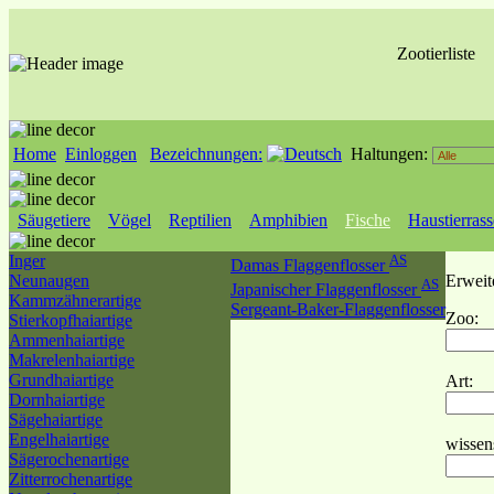
Zootierliste
Home
Einloggen
Bezeichnungen:
Haltungen:
Säugetiere
Vögel
Reptilien
Amphibien
Fische
Haustierras
Inger
AS
Damas Flaggenflosser
Neunaugen
Erweit
AS
Japanischer Flaggenflosser
Kammzähnerartige
Sergeant-Baker-Flaggenflosser
Zoo:
Stierkopfhaiartige
Ammenhaiartige
Makrelenhaiartige
Grundhaiartige
Art:
Dornhaiartige
Sägehaiartige
Engelhaiartige
wissen
Sägerochenartige
Zitterrochenartige