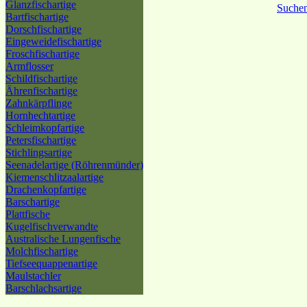
Glanzfischartige
Suche
Bartfischartige
Dorschfischartige
Eingeweidefischartige
Froschfischartige
Armflosser
Schildfischartige
Ährenfischartige
Zahnkärpflinge
Hornhechtartige
Schleimkopfartige
Petersfischartige
Stichlingsartige
Seenadelartige (Röhrenmünder)
Kiemenschlitzaalartige
Drachenkopfartige
Barschartige
Plattfische
Kugelfischverwandte
Australische Lungenfische
Molchfischartige
Tiefseequappenartige
Maulstachler
Barschlachsartige