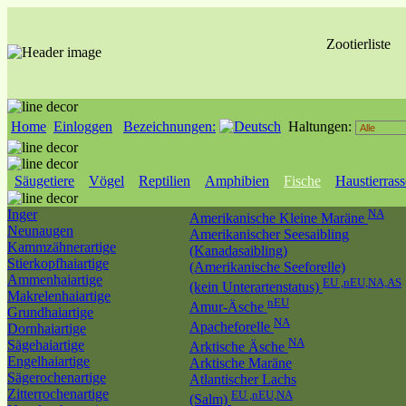
Zootierliste
Home
Einloggen
Bezeichnungen:
Haltungen:
Säugetiere
Vögel
Reptilien
Amphibien
Fische
Haustierras
Inger
NA
Amerikanische Kleine Maräne
Neunaugen
Amerikanischer Seesaibling
Kammzähnerartige
(Kanadasaibling)
Stierkopfhaiartige
(Amerikanische Seeforelle)
Ammenhaiartige
EU ,nEU,NA,AS
(kein Unterartenstatus)
Makrelenhaiartige
nEU
Amur-Äsche
Grundhaiartige
NA
Apacheforelle
Dornhaiartige
NA
Sägehaiartige
Arktische Äsche
Engelhaiartige
Arktische Maräne
Sägerochenartige
Atlantischer Lachs
Zitterrochenartige
EU ,nEU,NA
(Salm)