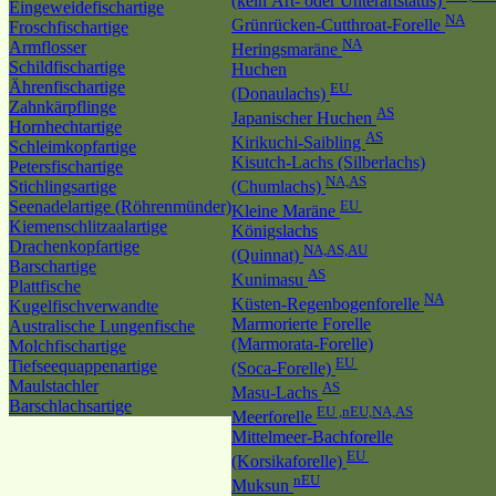
(kein Art- oder Unterartstatus)
Eingeweidefischartige
NA
Grünrücken-Cutthroat-Forelle
Froschfischartige
NA
Armflosser
Heringsmaräne
Schildfischartige
Huchen
Ährenfischartige
EU
(Donaulachs)
Zahnkärpflinge
AS
Japanischer Huchen
Hornhechtartige
AS
Kirikuchi-Saibling
Schleimkopfartige
Kisutch-Lachs (Silberlachs)
Petersfischartige
NA,AS
Stichlingsartige
(Chumlachs)
Seenadelartige (Röhrenmünder)
EU
Kleine Maräne
Kiemenschlitzaalartige
Königslachs
Drachenkopfartige
NA,AS,AU
(Quinnat)
Barschartige
AS
Kunimasu
Plattfische
NA
Küsten-Regenbogenforelle
Kugelfischverwandte
Marmorierte Forelle
Australische Lungenfische
(Marmorata-Forelle)
Molchfischartige
EU
Tiefseequappenartige
(Soca-Forelle)
Maulstachler
AS
Masu-Lachs
Barschlachsartige
EU ,nEU,NA,AS
Meerforelle
Mittelmeer-Bachforelle
EU
(Korsikaforelle)
nEU
Muksun