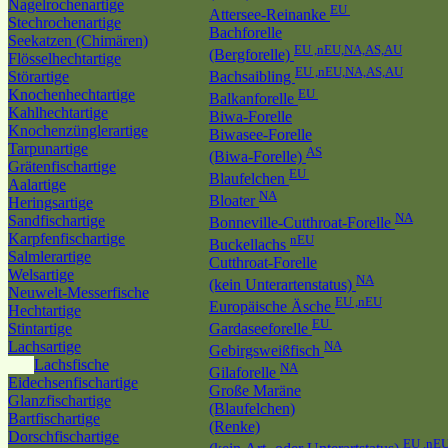
Nagelrochenartige
EU
Attersee-Reinanke
Stechrochenartige
Bachforelle
Seekatzen (Chimären)
EU ,nEU,NA,AS,AU
(Bergforelle)
Flösselhechtartige
EU ,nEU,NA,AS,AU
Störartige
Bachsaibling
Knochenhechtartige
EU
Balkanforelle
Kahlhechtartige
Biwa-Forelle
Knochenzünglerartige
Biwasee-Forelle
Tarpunartige
AS
(Biwa-Forelle)
Grätenfischartige
EU
Blaufelchen
Aalartige
NA
Bloater
Heringsartige
NA
Sandfischartige
Bonneville-Cutthroat-Forelle
Karpfenfischartige
nEU
Buckellachs
Salmlerartige
Cutthroat-Forelle
Welsartige
NA
(kein Unterartenstatus)
Neuwelt-Messerfische
EU ,nEU
Europäische Äsche
Hechtartige
EU
Stintartige
Gardaseeforelle
Lachsartige
NA
Gebirgsweißfisch
Lachsfische
NA
Gilaforelle
Eidechsenfischartige
Große Maräne
Glanzfischartige
(Blaufelchen)
Bartfischartige
(Renke)
Dorschfischartige
EU ,nE