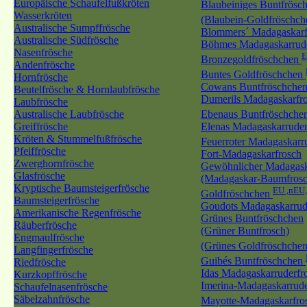
Europäische Schaufelfußkröten
Blaubeiniges Buntfrösc
Wasserkröten
(Blaubein-Goldfröschc
Australische Sumpffrösche
Blommers´ Madagaskarf
Australische Südfrösche
Böhmes Madagaskarrude
Nasenfrösche
E
Bronzegoldfröschchen
Andenfrösche
Buntes Goldfröschchen
Hornfrösche
Cowans Buntfröschche
Beutelfrösche & Hornlaubfrösche
Dumerils Madagaskarfr
Laubfrösche
Australische Laubfrösche
Ebenaus Buntfröschche
Greiffrösche
Elenas Madagaskarruder
Kröten & Stummelfußfrösche
Feuerroter Madagaskarr
Pfeiffrösche
Fort-Madagaskarfrosch
Zwerghornfrösche
Gewöhnlicher Madagask
Glasfrösche
(Madagaskar-Baumfrosc
Kryptische Baumsteigerfrösche
EU ,nEU
Goldfröschchen
Baumsteigerfrösche
Goudots Madagaskarrud
Amerikanische Regenfrösche
Grünes Buntfröschchen
Räuberfrösche
(Grüner Buntfrosch)
Engmaulfrösche
(Grünes Goldfröschche
Langfingerfrösche
Guibés Buntfröschchen
Riedfrösche
Idas Madagaskarruderfr
Kurzkopffrösche
Imerina-Madagaskarrude
Schaufelnasenfrösche
Säbelzahnfrösche
Mayotte-Madagaskarfro