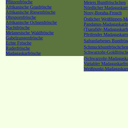
Pfützenfrösche
Meiers Buntfröschchen
Afrikanische Grasfrösche
Nördlicher Madagaskarr
Afrikanische Riesenfrösche
Nosy-Boraha-Frosch
Ohrspornfrösche
Östlicher Weißlippen-M
Afrikanische Ochsenfrösche
Pandanus-Madagaskarfr
Nachtfrösche
(Tsarafidy-Madagaskarf
Melanesische Waldfrösche
Pfeifender Madagaskarr
Gabelzungenfrösche
Safranfarbenes Buntfrö
Echte Frösche
Schmuckbuntfröschche
Ruderfrösche
Schwarzohr-Goldfrösch
Madagaskarfrösche
(Schwarzohr-Madagaska
Variabler Madagaskarfr
Weißpunkt-Madagaskarr