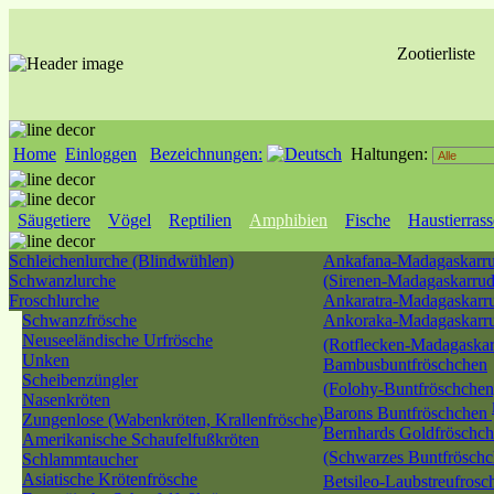
Zootierliste
Home
Einloggen
Bezeichnungen:
Haltungen:
Säugetiere
Vögel
Reptilien
Amphibien
Fische
Haustierras
Schleichenlurche (Blindwühlen)
Ankafana-Madagaskarru
Schwanzlurche
(Sirenen-Madagaskarrud
Froschlurche
Ankaratra-Madagaskarru
Schwanzfrösche
Ankoraka-Madagaskarru
Neuseeländische Urfrösche
(Rotflecken-Madagaskar
Unken
Bambusbuntfröschchen
Scheibenzüngler
(Folohy-Buntfröschche
Nasenkröten
Barons Buntfröschchen
Zungenlose (Wabenkröten, Krallenfrösche)
Bernhards Goldfröschc
Amerikanische Schaufelfußkröten
(Schwarzes Buntfrösch
Schlammtaucher
Asiatische Krötenfrösche
Betsileo-Laubstreufros