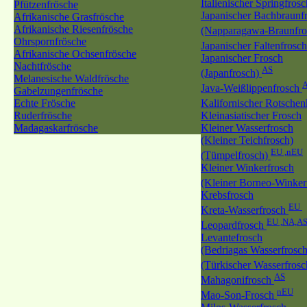
Italienischer Springfrosc
Pfützenfrösche
Japanischer Bachbraunf
Afrikanische Grasfrösche
Afrikanische Riesenfrösche
(Napparagawa-Braunfr
Ohrspornfrösche
Japanischer Faltenfrosc
Afrikanische Ochsenfrösche
Japanischer Frosch
Nachtfrösche
AS
(Japanfrosch)
Melanesische Waldfrösche
Java-Weißlippenfrosch
Gabelzungenfrösche
Echte Frösche
Kalifornischer Rotschen
Ruderfrösche
Kleinasiatischer Frosch
Madagaskarfrösche
Kleiner Wasserfrosch
(Kleiner Teichfrosch)
EU ,nEU
(Tümpelfrosch)
Kleiner Winkerfrosch
(Kleiner Borneo-Winker
Krebsfrosch
EU
Kreta-Wasserfrosch
EU ,NA,A
Leopardfrosch
Levantefrosch
(Bedriagas Wasserfrosch
(Türkischer Wasserfros
AS
Mahagonifrosch
nEU
Mao-Son-Frosch