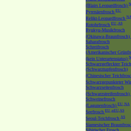
(Blairs Leopardfrosch)
EU
Pyrenäenfrosch
N
Relikt-Leopardfrosch
EU ,AS
Rotohrfrosch
Ryukyu-Musikfrosch
(Okinawa-Braunfrosch)
Saharafrosch
Schreifrosch
(Amerikanischer Grünfr
(kein Unterartenstatus)
Schwarzgefleckter Teich
(Schwarztupfenfrosch)
(Chinesischer Teichfros
Schwarzgepunkteter Wi
Schwarzseitenfrosch
(Schwarzstreifenfrosch)
Schweinefrosch
EU ,NA
(Lagunenfrosch)
EU ,nEU,AS
Seefrosch
AS
Seoul-Teichfrosch
Siamesischer Braunfros
Sibirischer Frosch