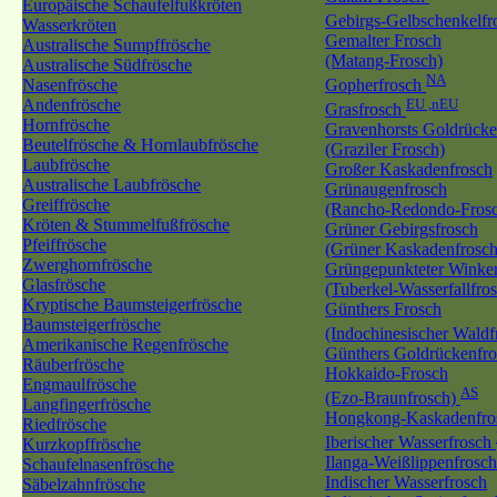
Europäische Schaufelfußkröten
Gebirgs-Gelbschenkelf
Wasserkröten
Gemalter Frosch
Australische Sumpffrösche
(Matang-Frosch)
Australische Südfrösche
NA
Nasenfrösche
Gopherfrosch
Andenfrösche
EU ,nEU
Grasfrosch
Hornfrösche
Gravenhorsts Goldrücke
Beutelfrösche & Hornlaubfrösche
(Graziler Frosch)
Laubfrösche
Großer Kaskadenfrosch
Australische Laubfrösche
Grünaugenfrosch
Greiffrösche
(Rancho-Redondo-Fros
Kröten & Stummelfußfrösche
Grüner Gebirgsfrosch
Pfeiffrösche
(Grüner Kaskadenfrosch
Zwerghornfrösche
Grüngepunkteter Winker
Glasfrösche
(Tuberkel-Wasserfallfro
Kryptische Baumsteigerfrösche
Günthers Frosch
Baumsteigerfrösche
(Indochinesischer Wald
Amerikanische Regenfrösche
Günthers Goldrückenfro
Räuberfrösche
Hokkaido-Frosch
Engmaulfrösche
AS
(Ezo-Braunfrosch)
Langfingerfrösche
Hongkong-Kaskadenfro
Riedfrösche
Iberischer Wasserfrosch
Kurzkopffrösche
Ilanga-Weißlippenfrosch
Schaufelnasenfrösche
Indischer Wasserfrosch
Säbelzahnfrösche