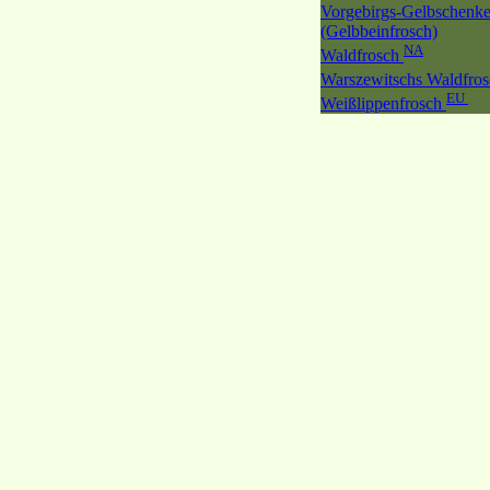
Vorgebirgs-Gelbschenke
(Gelbbeinfrosch)
NA
Waldfrosch
Warszewitschs Waldfro
EU
Weißlippenfrosch