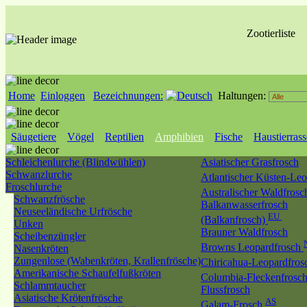
Zootierliste
Home
Einloggen
Bezeichnungen:
Haltungen:
Säugetiere
Vögel
Reptilien
Amphibien
Fische
Haustierras
Schleichenlurche (Blindwühlen)
Asiatischer Grasfrosch
Schwanzlurche
Atlantischer Küsten-Le
Froschlurche
Australischer Waldfros
Schwanzfrösche
Balkanwasserfrosch
Neuseeländische Urfrösche
EU
(Balkanfrosch)
Unken
Brauner Waldfrosch
Scheibenzüngler
Browns Leopardfrosch
Nasenkröten
Zungenlose (Wabenkröten, Krallenfrösche)
Chiricahua-Leopardfro
Amerikanische Schaufelfußkröten
Columbia-Fleckenfrosc
Schlammtaucher
Flussfrosch
Asiatische Krötenfrösche
AS
Galam-Frosch