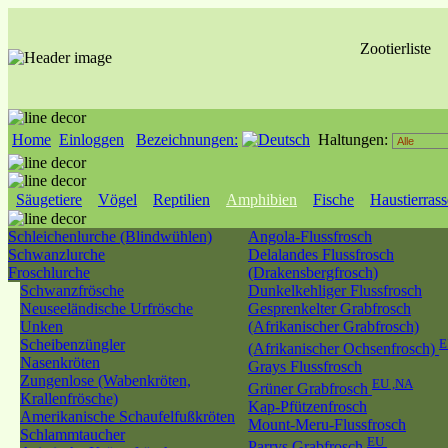
Zootierliste
Home
Einloggen
Bezeichnungen:
Haltungen:
Säugetiere
Vögel
Reptilien
Amphibien
Fische
Haustierras
Schleichenlurche (Blindwühlen)
Angola-Flussfrosch
Schwanzlurche
Delalandes Flussfrosch
Froschlurche
(Drakensbergfrosch)
Schwanzfrösche
Dunkelkehliger Flussfrosch
Neuseeländische Urfrösche
Gesprenkelter Grabfrosch
Unken
(Afrikanischer Grabfrosch)
Scheibenzüngler
E
(Afrikanischer Ochsenfrosch)
Nasenkröten
Grays Flussfrosch
Zungenlose (Wabenkröten,
EU ,NA
Grüner Grabfrosch
Krallenfrösche)
Kap-Pfützenfrosch
Amerikanische Schaufelfußkröten
Mount-Meru-Flussfrosch
Schlammtaucher
EU
Parrys Grabfrosch