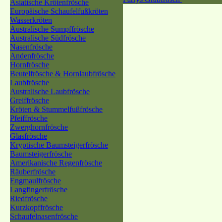
Asiatische Krötenfrösche
Europäische Schaufelfußkröten
Wasserkröten
Australische Sumpffrösche
Australische Südfrösche
Nasenfrösche
Andenfrösche
Hornfrösche
Beutelfrösche & Hornlaubfrösche
Laubfrösche
Australische Laubfrösche
Greiffrösche
Kröten & Stummelfußfrösche
Pfeiffrösche
Zwerghornfrösche
Glasfrösche
Kryptische Baumsteigerfrösche
Baumsteigerfrösche
Amerikanische Regenfrösche
Räuberfrösche
Engmaulfrösche
Langfingerfrösche
Riedfrösche
Kurzkopffrösche
Schaufelnasenfrösche