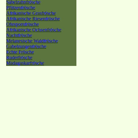
Säbelzahnfrösche
Pfützenfrösche
Afrikanische Grasfrösche
Afrikanische Riesenfrösche
Ohrspornfrösche
Afrikanische Ochsenfrösche
Nachtfrösche
Melanesische Waldfrösche
Gabelzungenfrösche
Echte Frösche
Ruderfrösche
Madagaskarfrösche