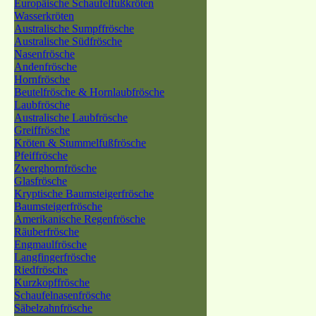
Europäische Schaufelfußkröten
Wasserkröten
Australische Sumpffrösche
Australische Südfrösche
Nasenfrösche
Andenfrösche
Hornfrösche
Beutelfrösche & Hornlaubfrösche
Laubfrösche
Australische Laubfrösche
Greiffrösche
Kröten & Stummelfußfrösche
Pfeiffrösche
Zwerghornfrösche
Glasfrösche
Kryptische Baumsteigerfrösche
Baumsteigerfrösche
Amerikanische Regenfrösche
Räuberfrösche
Engmaulfrösche
Langfingerfrösche
Riedfrösche
Kurzkopffrösche
Schaufelnasenfrösche
Säbelzahnfrösche