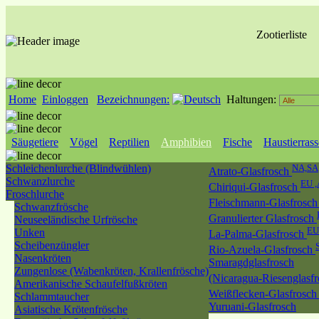
Zootierliste
Home
Einloggen
Bezeichnungen:
Haltungen:
Säugetiere
Vögel
Reptilien
Amphibien
Fische
Haustierras
Schleichenlurche (Blindwühlen)
NA,SA
Atrato-Glasfrosch
Schwanzlurche
EU ,
Chiriqui-Glasfrosch
Froschlurche
Fleischmann-Glasfrosc
Schwanzfrösche
Granulierter Glasfrosch
Neuseeländische Urfrösche
EU
Unken
La-Palma-Glasfrosch
Scheibenzüngler
Rio-Azuela-Glasfrosch
Nasenkröten
Smaragdglasfrosch
Zungenlose (Wabenkröten, Krallenfrösche)
(Nicaragua-Riesenglasf
Amerikanische Schaufelfußkröten
Weißflecken-Glasfrosc
Schlammtaucher
Yuruani-Glasfrosch
Asiatische Krötenfrösche