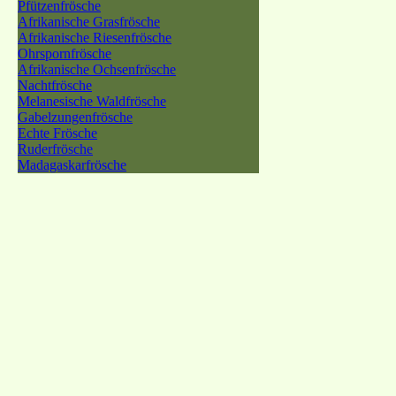
Pfützenfrösche
Afrikanische Grasfrösche
Afrikanische Riesenfrösche
Ohrspornfrösche
Afrikanische Ochsenfrösche
Nachtfrösche
Melanesische Waldfrösche
Gabelzungenfrösche
Echte Frösche
Ruderfrösche
Madagaskarfrösche