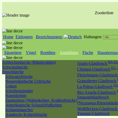
Zootierliste
Home
Einloggen
Bezeichnungen:
Haltungen:
Säugetiere
Vögel
Reptilien
Amphibien
Fische
Haustierras
Schleichenlurche (Blindwühlen)
NA,SA
Atrato-Glasfrosch
Schwanzlurche
EU ,
Chiriqui-Glasfrosch
Froschlurche
Fleischmann-Glasfrosc
Schwanzfrösche
Granulierter Glasfrosch
Neuseeländische Urfrösche
EU
Unken
La-Palma-Glasfrosch
Scheibenzüngler
Rio-Azuela-Glasfrosch
Nasenkröten
Smaragdglasfrosch
Zungenlose (Wabenkröten, Krallenfrösche)
(Nicaragua-Riesenglasf
Amerikanische Schaufelfußkröten
Weißflecken-Glasfrosc
Schlammtaucher
Yuruani-Glasfrosch
Asiatische Krötenfrösche