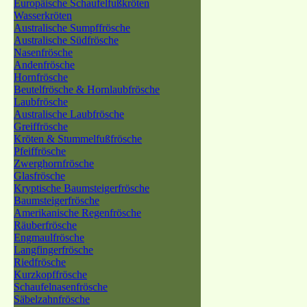
Europäische Schaufelfußkröten
Wasserkröten
Australische Sumpffrösche
Australische Südfrösche
Nasenfrösche
Andenfrösche
Hornfrösche
Beutelfrösche & Hornlaubfrösche
Laubfrösche
Australische Laubfrösche
Greiffrösche
Kröten & Stummelfußfrösche
Pfeiffrösche
Zwerghornfrösche
Glasfrösche
Kryptische Baumsteigerfrösche
Baumsteigerfrösche
Amerikanische Regenfrösche
Räuberfrösche
Engmaulfrösche
Langfingerfrösche
Riedfrösche
Kurzkopffrösche
Schaufelnasenfrösche
Säbelzahnfrösche