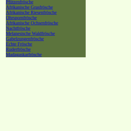
Pfützenfrösche
Afrikanische Grasfrösche
Afrikanische Riesenfrösche
Ohrspornfrösche
Afrikanische Ochsenfrösche
Nachtfrösche
Melanesische Waldfrösche
Gabelzungenfrösche
Echte Frösche
Ruderfrösche
Madagaskarfrösche