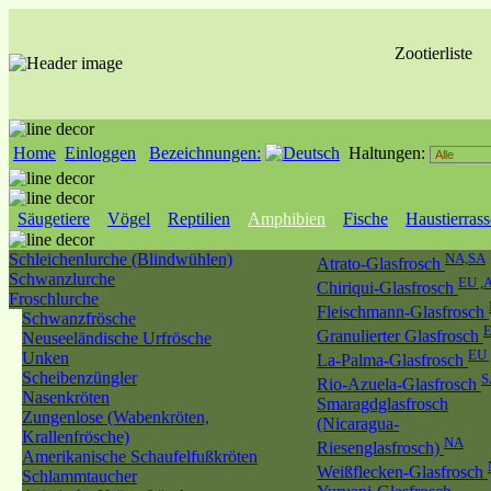
Zootierliste
Home
Einloggen
Bezeichnungen:
Haltungen:
Säugetiere
Vögel
Reptilien
Amphibien
Fische
Haustierras
Schleichenlurche (Blindwühlen)
NA,SA
Atrato-Glasfrosch
Schwanzlurche
EU ,
Chiriqui-Glasfrosch
Froschlurche
Fleischmann-Glasfrosch
Schwanzfrösche
E
Granulierter Glasfrosch
Neuseeländische Urfrösche
EU 
Unken
La-Palma-Glasfrosch
Scheibenzüngler
S
Rio-Azuela-Glasfrosch
Nasenkröten
Smaragdglasfrosch
Zungenlose (Wabenkröten,
(Nicaragua-
Krallenfrösche)
NA
Riesenglasfrosch)
Amerikanische Schaufelfußkröten
Weißflecken-Glasfrosch
Schlammtaucher