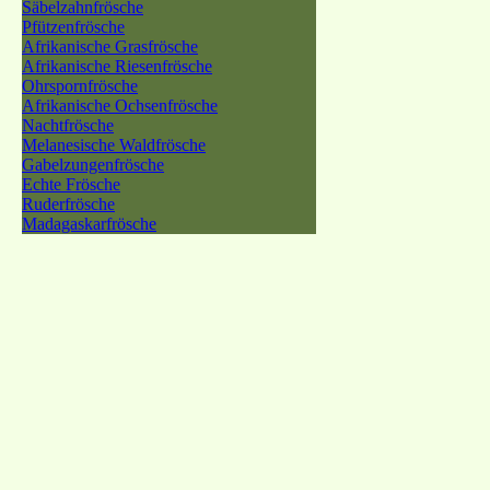
Säbelzahnfrösche
Pfützenfrösche
Afrikanische Grasfrösche
Afrikanische Riesenfrösche
Ohrspornfrösche
Afrikanische Ochsenfrösche
Nachtfrösche
Melanesische Waldfrösche
Gabelzungenfrösche
Echte Frösche
Ruderfrösche
Madagaskarfrösche