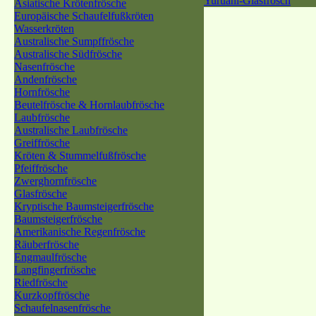
Yuruani-Glasfrosch
Asiatische Krötenfrösche
Europäische Schaufelfußkröten
Wasserkröten
Australische Sumpffrösche
Australische Südfrösche
Nasenfrösche
Andenfrösche
Hornfrösche
Beutelfrösche & Hornlaubfrösche
Laubfrösche
Australische Laubfrösche
Greiffrösche
Kröten & Stummelfußfrösche
Pfeiffrösche
Zwerghornfrösche
Glasfrösche
Kryptische Baumsteigerfrösche
Baumsteigerfrösche
Amerikanische Regenfrösche
Räuberfrösche
Engmaulfrösche
Langfingerfrösche
Riedfrösche
Kurzkopffrösche
Schaufelnasenfrösche