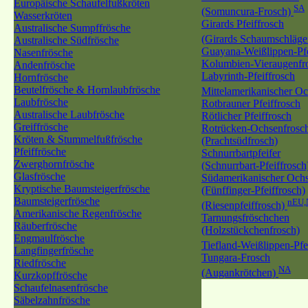
Europäische Schaufelfußkröten
SA
(Somuncura-Frosch)
Wasserkröten
Girards Pfeiffrosch
Australische Sumpffrösche
(Girards Schaumschläge
Australische Südfrösche
Guayana-Weißlippen-Pfe
Nasenfrösche
Kolumbien-Vieraugenfr
Andenfrösche
Labyrinth-Pfeiffrosch
Hornfrösche
Beutelfrösche & Hornlaubfrösche
Mittelamerikanischer O
Laubfrösche
Rotbrauner Pfeiffrosch
Australische Laubfrösche
Rötlicher Pfeiffrosch
Greiffrösche
Rotrücken-Ochsenfrosc
Kröten & Stummelfußfrösche
(Prachtsüdfrosch)
Pfeiffrösche
Schnurrbartpfeifer
Zwerghornfrösche
(Schnurrbart-Pfeiffrosch
Glasfrösche
Südamerikanischer Ochs
Kryptische Baumsteigerfrösche
(Fünffinger-Pfeiffrosch)
Baumsteigerfrösche
nEU,
(Riesenpfeiffrosch)
Amerikanische Regenfrösche
Tarnungsfröschchen
Räuberfrösche
(Holzstückchenfrosch)
Engmaulfrösche
Tiefland-Weißlippen-Pfe
Langfingerfrösche
Tungara-Frosch
Riedfrösche
NA
(Augankrötchen)
Kurzkopffrösche
Schaufelnasenfrösche
Säbelzahnfrösche