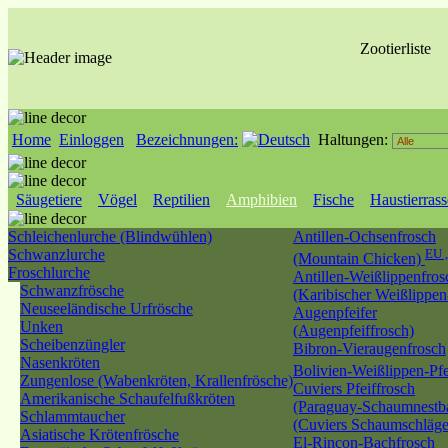
Zootierliste
Home
Einloggen
Bezeichnungen:
Haltungen:
Säugetiere
Vögel
Reptilien
Amphibien
Fische
Haustierras
Schleichenlurche (Blindwühlen)
Antillen-Ochsenfrosch
Schwanzlurche
EU 
(Mountain Chicken)
Froschlurche
Antillen-Weißlippenfros
Schwanzfrösche
(Karibischer Weißlippen
Neuseeländische Urfrösche
Augenpfeifer
Unken
(Augenpfeiffrosch)
Scheibenzüngler
Bibron-Vieraugenfrosch
Nasenkröten
Bolivien-Weißlippen-Pf
Zungenlose (Wabenkröten, Krallenfrösche)
Cuviers Pfeiffrosch
Amerikanische Schaufelfußkröten
(Paraguay-Schaumnestb
Schlammtaucher
(Cuviers Schaumschläge
Asiatische Krötenfrösche
El-Rincon-Bachfrosch