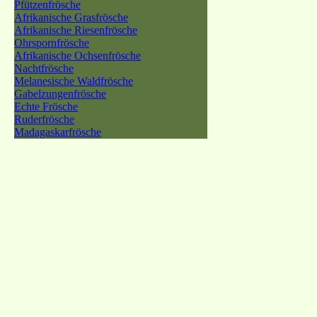
Pfützenfrösche
Afrikanische Grasfrösche
Afrikanische Riesenfrösche
Ohrspornfrösche
Afrikanische Ochsenfrösche
Nachtfrösche
Melanesische Waldfrösche
Gabelzungenfrösche
Echte Frösche
Ruderfrösche
Madagaskarfrösche