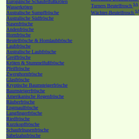
Europäische Schaufelfußkröten
SA
Turners Beutelfrosch
Wasserkröten
S
Australische Sumpffrösche
Wächter-Beutelfrosch
Australische Südfrösche
Nasenfrösche
Andenfrösche
Hornfrösche
Beutelfrösche & Hornlaubfrösche
Laubfrösche
Australische Laubfrösche
Greiffrösche
Kröten & Stummelfußfrösche
Pfeiffrösche
Zwerghornfrösche
Glasfrösche
Kryptische Baumsteigerfrösche
Baumsteigerfrösche
Amerikanische Regenfrösche
Räuberfrösche
Engmaulfrösche
Langfingerfrösche
Riedfrösche
Kurzkopffrösche
Schaufelnasenfrösche
Säbelzahnfrösche