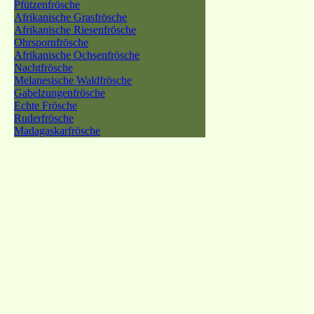
Pfützenfrösche
Afrikanische Grasfrösche
Afrikanische Riesenfrösche
Ohrspornfrösche
Afrikanische Ochsenfrösche
Nachtfrösche
Melanesische Waldfrösche
Gabelzungenfrösche
Echte Frösche
Ruderfrösche
Madagaskarfrösche