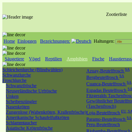
Zootierliste
Home
Einloggen
Bezeichnungen:
Haltungen:
Säugetiere
Vögel
Reptilien
Amphibien
Fische
Haustierras
Schleichenlurche (Blindwühlen)
SA
Azuay-Beutelfrosch
Schwanzlurche
SA
Bergbeutelfrosch
Froschlurche
SA
Cuanca-Beutelfrosch
Schwanzfrösche
S
Espadas Beutelfrosch
Neuseeländische Urfrösche
Fitzgeralds Taschenfros
Unken
Gewöhnlicher Beutelfro
Scheibenzüngler
(Taschenfrosch)
Nasenkröten
EU ,S
Zungenlose (Wabenkröten, Krallenfrösche)
Loja-Beutelfrosch
Amerikanische Schaufelfußkröten
SA
Paramo-Beutelfrosch
Schlammtaucher
Peru-Beutelfrosch
Asiatische Krötenfrösche
Riobamba-Beutelfrosch