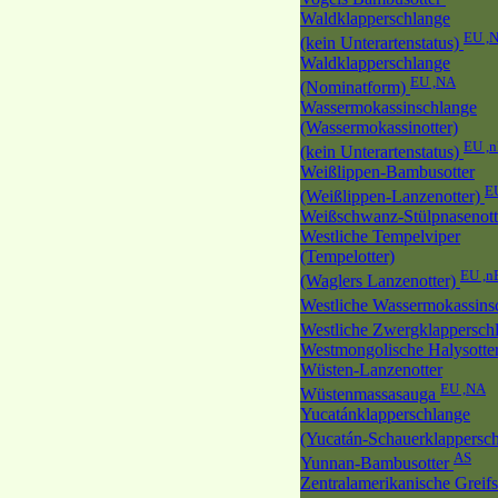
Waldklapperschlange
EU ,
(kein Unterartenstatus)
Waldklapperschlange
EU ,NA
(Nominatform)
Wassermokassinschlange
(Wassermokassinotter)
EU ,
(kein Unterartenstatus)
Weißlippen-Bambusotter
E
(Weißlippen-Lanzenotter)
Weißschwanz-Stülpnasenott
Westliche Tempelviper
(Tempelotter)
EU ,n
(Waglers Lanzenotter)
Westliche Wassermokassin
Westliche Zwergklappersch
Westmongolische Halysotte
Wüsten-Lanzenotter
EU ,NA
Wüstenmassasauga
Yucatánklapperschlange
(Yucatán-Schauerklappersc
AS
Yunnan-Bambusotter
Zentralamerikanische Greif