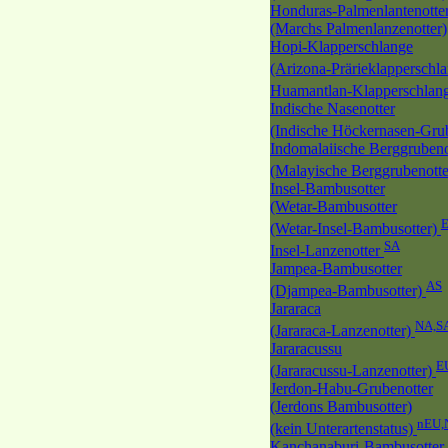
Honduras-Palmenlantenotte
(Marchs Palmenlanzenotter)
Hopi-Klapperschlange
(Arizona-Prärieklapperschl
Huamantlan-Klapperschlan
Indische Nasenotter
(Indische Höckernasen-Gru
Indomalaiische Berggrubeno
(Malayische Berggrubenott
Insel-Bambusotter
(Wetar-Bambusotter
E
(Wetar-Insel-Bambusotter)
SA
Insel-Lanzenotter
Jampea-Bambusotter
AS
(Djampea-Bambusotter)
Jararaca
NA,S
(Jararaca-Lanzenotter)
Jararacussu
E
(Jararacussu-Lanzenotter)
Jerdon-Habu-Grubenotter
(Jerdons Bambusotter)
nEU,
(kein Unterartenstatus)
Kanchanaburi-Bambusotter