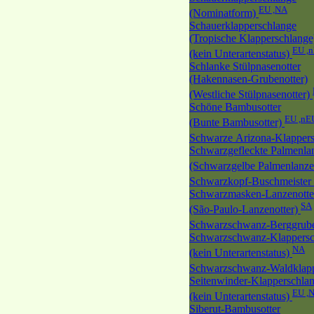
EU ,NA
(Nominatform)
Schauerklapperschlange
(Tropische Klapperschlange
EU ,
(kein Unterartenstatus)
Schlanke Stülpnasenotter
(Hakennasen-Grubenotter)
(Westliche Stülpnasenotter)
Schöne Bambusotter
EU ,nE
(Bunte Bambusotter)
Schwarze Arizona-Klapper
Schwarzgefleckte Palmenlan
(Schwarzgelbe Palmenlanze
Schwarzkopf-Buschmeister
Schwarzmasken-Lanzenotte
SA
(São-Paulo-Lanzenotter)
Schwarzschwanz-Berggrube
Schwarzschwanz-Klappersc
NA
(kein Unterartenstatus)
Schwarzschwanz-Waldklap
Seitenwinder-Klapperschla
EU ,
(kein Unterartenstatus)
Siberut-Bambusotter