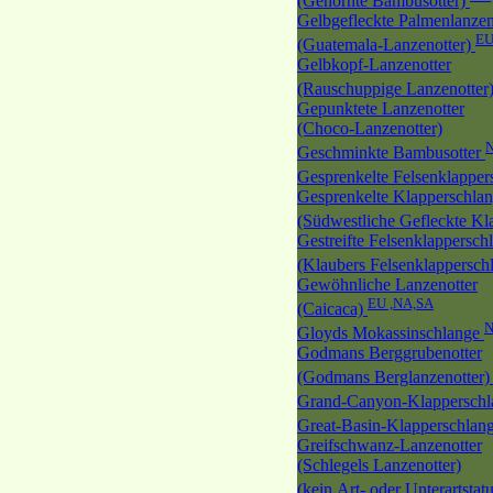
(Gehörnte Bambusotter)
Gelbgefleckte Palmenlanzen
EU
(Guatemala-Lanzenotter)
Gelbkopf-Lanzenotter
(Rauschuppige Lanzenotter
Gepunktete Lanzenotter
(Choco-Lanzenotter)
Geschminkte Bambusotter
Gesprenkelte Felsenklappe
Gesprenkelte Klapperschla
(Südwestliche Gefleckte Kl
Gestreifte Felsenklappersch
(Klaubers Felsenklappersch
Gewöhnliche Lanzenotter
EU ,NA,SA
(Caicaca)
Gloyds Mokassinschlange
Godmans Berggrubenotter
(Godmans Berglanzenotter
Grand-Canyon-Klappersch
Great-Basin-Klapperschlan
Greifschwanz-Lanzenotter
(Schlegels Lanzenotter)
(kein Art- oder Unterartstat