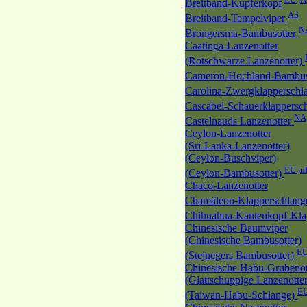
Breitband-Kupferkopf
AS
Breitband-Tempelviper
N
Brongersma-Bambusotter
Caatinga-Lanzenotter
(Rotschwarze Lanzenotter)
Cameron-Hochland-Bambus
Carolina-Zwergklappersch
Cascabel-Schauerklappersc
NA
Castelnauds Lanzenotter
Ceylon-Lanzenotter
(Sri-Lanka-Lanzenotter)
(Ceylon-Buschviper)
EU ,
(Ceylon-Bambusotter)
Chaco-Lanzenotter
Chamäleon-Klapperschlan
Chihuahua-Kantenkopf-Kla
Chinesische Baumviper
(Chinesische Bambusotter)
EU
(Stejnegers Bambusotter)
Chinesische Habu-Grubenot
(Glattschuppige Lanzenotter
EU
(Taiwan-Habu-Schlange)