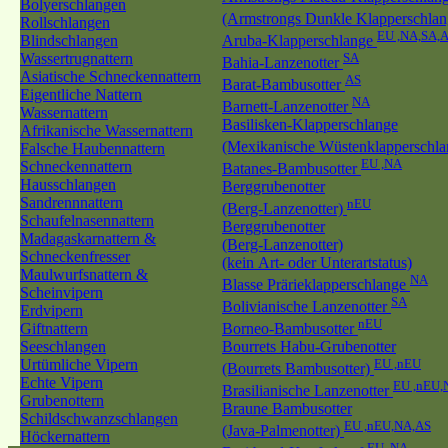
Bolyerschlangen
(Armstrongs Dunkle Klapperschla
Rollschlangen
EU ,NA,SA,
Blindschlangen
Aruba-Klapperschlange
Wassertrugnattern
SA
Bahia-Lanzenotter
Asiatische Schneckennattern
AS
Barat-Bambusotter
Eigentliche Nattern
NA
Barnett-Lanzenotter
Wassernattern
Basilisken-Klapperschlange
Afrikanische Wassernattern
(Mexikanische Wüstenklapperschl
Falsche Haubennattern
EU ,NA
Schneckennattern
Batanes-Bambusotter
Hausschlangen
Berggrubenotter
Sandrennnattern
nEU
(Berg-Lanzenotter)
Schaufelnasennattern
Berggrubenotter
Madagaskarnattern &
(Berg-Lanzenotter)
Schneckenfresser
(kein Art- oder Unterartstatus)
Maulwurfsnattern &
NA
Blasse Prärieklapperschlange
Scheinvipern
SA
Bolivianische Lanzenotter
Erdvipern
nEU
Giftnattern
Borneo-Bambusotter
Seeschlangen
Bourrets Habu-Grubenotter
Urtümliche Vipern
EU ,nEU
(Bourrets Bambusotter)
Echte Vipern
EU ,nEU,
Brasilianische Lanzenotter
Grubenottern
Braune Bambusotter
Schildschwanzschlangen
EU ,nEU,NA,AS
(Java-Palmenotter)
Höckernattern
EU ,NA