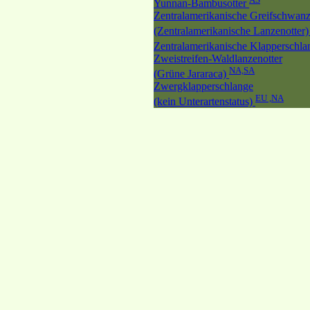
Yunnan-Bambusotter
Zentralamerikanische Greifschwanz
(Zentralamerikanische Lanzenotter
Zentralamerikanische Klapperschl
Zweistreifen-Waldlanzenotter
NA,SA
(Grüne Jararaca)
Zwergklapperschlange
EU ,NA
(kein Unterartenstatus)