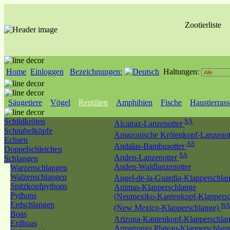
Zootierliste
Home
Einloggen
Bezeichnungen:
Haltungen:
Säugetiere
Vögel
Reptilien
Amphibien
Fische
Haustierras
Schildkröten
SA
Alcatraz-Lanzenotter
Schnabelköpfe
Amazonische Krötenkopf-Lanzenot
Echsen
AS
Andalas-Bambusotter
Doppelschleichen
SA
Anden-Lanzenotter
Schlangen
Anden-Waldlanzenotter
Warzenschlangen
Walzenschlangen
Angel-de-la-Guardia-Klapperschla
Spitzkopfpythons
Animas-Klapperschlange
Pythons
(Neumexiko-Kantenkopf-Klappersc
Erdschlangen
NA
(New Mexico-Klapperschlange)
Boas
Arizona-Kantenkopf-Klapperschla
Erdboas
Armstrongs Plateau-Klapperschlan