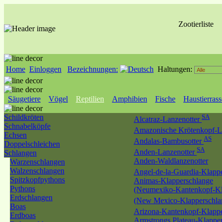
Zootierliste
Home
Einloggen
Bezeichnungen:
Haltungen:
Säugetiere
Vögel
Reptilien
Amphibien
Fische
Haustierras
Schildkröten
SA
Alcatraz-Lanzenotter
Schnabelköpfe
Amazonische Krötenkopf-L
Echsen
AS
Andalas-Bambusotter
Doppelschleichen
SA
Anden-Lanzenotter
Schlangen
Anden-Waldlanzenotter
Warzenschlangen
Walzenschlangen
Angel-de-la-Guardia-Klapp
Spitzkopfpythons
Animas-Klapperschlange
Pythons
(Neumexiko-Kantenkopf-Kl
Erdschlangen
(New Mexico-Klapperschl
Boas
Arizona-Kantenkopf-Klapp
Erdboas
Armstrongs Plateau-Klappe