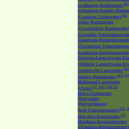
EU
Großaugen-Bambusotter
Grünaugen-Sumatra-Bambus
EU
(Gunalens Grubenotter)
Grüne Bambusotter
(Gewöhnliche Bambusotter
Grüngelbe Palmenlanzenott
Guatemala-Palmenlanzenott
(Zweifarbige Palmenlanzeno
Guatemala-Springlanzenott
Guerrero-Langschwanz-Kla
(Südliche Langschwanz-Kl
EU
Gumprechts Lanzenotter
nEU,N
Hagens Bambusotter
Halbmond-Lanzenotter
EU ,nEU,NA,SA
(Urutu)
Halys-Grubenotter
(Halysotter)
(Halysschlange)
EU ,
(kein Unterartenstatus)
EU
Hon-Hon-Bambusotter
Honduras-Berggrubenotter
(Honduras-Berglanzenotter)