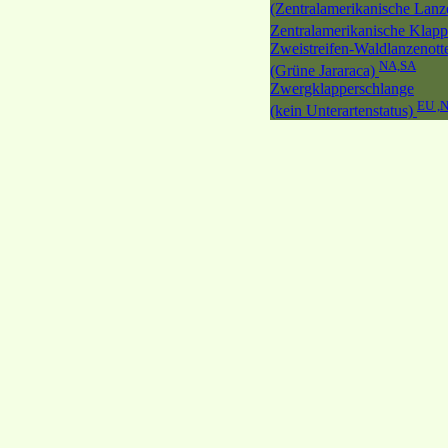
(Zentralamerikanische Lanz
Zentralamerikanische Klap
Zweistreifen-Waldlanzenott
NA,SA
(Grüne Jararaca)
Zwergklapperschlange
EU ,
(kein Unterartenstatus)