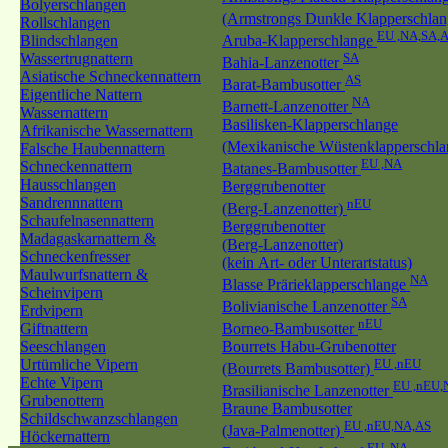
Bolyerschlangen
(Armstrongs Dunkle Klapperschla
Rollschlangen
EU ,NA,SA,
Blindschlangen
Aruba-Klapperschlange
Wassertrugnattern
SA
Bahia-Lanzenotter
Asiatische Schneckennattern
AS
Barat-Bambusotter
Eigentliche Nattern
NA
Barnett-Lanzenotter
Wassernattern
Basilisken-Klapperschlange
Afrikanische Wassernattern
(Mexikanische Wüstenklapperschl
Falsche Haubennattern
EU ,NA
Schneckennattern
Batanes-Bambusotter
Hausschlangen
Berggrubenotter
Sandrennnattern
nEU
(Berg-Lanzenotter)
Schaufelnasennattern
Berggrubenotter
Madagaskarnattern &
(Berg-Lanzenotter)
Schneckenfresser
(kein Art- oder Unterartstatus)
Maulwurfsnattern &
NA
Blasse Prärieklapperschlange
Scheinvipern
SA
Bolivianische Lanzenotter
Erdvipern
nEU
Giftnattern
Borneo-Bambusotter
Seeschlangen
Bourrets Habu-Grubenotter
Urtümliche Vipern
EU ,nEU
(Bourrets Bambusotter)
Echte Vipern
EU ,nEU,
Brasilianische Lanzenotter
Grubenottern
Braune Bambusotter
Schildschwanzschlangen
EU ,nEU,NA,AS
(Java-Palmenotter)
Höckernattern
EU ,NA