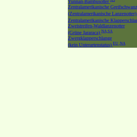
Yunnan-Bambusotter
Zentralamerikanische Greifschwanz
(Zentralamerikanische Lanzenotter
Zentralamerikanische Klapperschl
Zweistreifen-Waldlanzenotter
NA,SA
(Grüne Jararaca)
Zwergklapperschlange
EU ,NA
(kein Unterartenstatus)