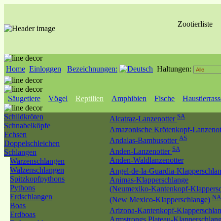
Zootierliste
Home
Einloggen
Bezeichnungen:
Haltungen:
Säugetiere
Vögel
Reptilien
Amphibien
Fische
Haustierras
Schildkröten
SA
Alcatraz-Lanzenotter
Schnabelköpfe
Amazonische Krötenkopf-Lanzenot
Echsen
AS
Andalas-Bambusotter
Doppelschleichen
SA
Anden-Lanzenotter
Schlangen
Anden-Waldlanzenotter
Warzenschlangen
Walzenschlangen
Angel-de-la-Guardia-Klapperschla
Spitzkopfpythons
Animas-Klapperschlange
Pythons
(Neumexiko-Kantenkopf-Klappersc
Erdschlangen
NA
(New Mexico-Klapperschlange)
Boas
Arizona-Kantenkopf-Klapperschla
Erdboas
Armstrongs Plateau-Klapperschlan