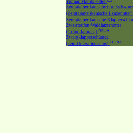
Yunnan-Bambusotter
Zentralamerikanische Greifschwanz
(Zentralamerikanische Lanzenotter
Zentralamerikanische Klapperschl
Zweistreifen-Waldlanzenotter
NA,SA
(Grüne Jararaca)
Zwergklapperschlange
EU ,NA
(kein Unterartenstatus)