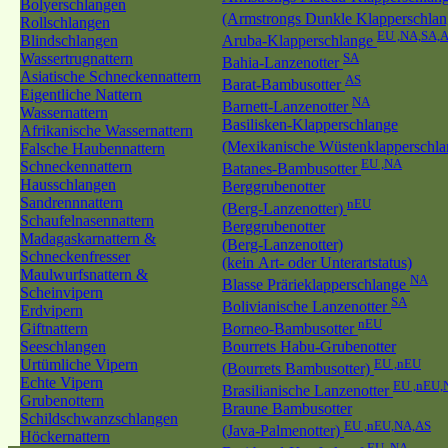
Bolyerschlangen
(Armstrongs Dunkle Klapperschla
Rollschlangen
EU ,NA,SA,
Blindschlangen
Aruba-Klapperschlange
Wassertrugnattern
SA
Bahia-Lanzenotter
Asiatische Schneckennattern
AS
Barat-Bambusotter
Eigentliche Nattern
NA
Barnett-Lanzenotter
Wassernattern
Basilisken-Klapperschlange
Afrikanische Wassernattern
(Mexikanische Wüstenklapperschl
Falsche Haubennattern
EU ,NA
Schneckennattern
Batanes-Bambusotter
Hausschlangen
Berggrubenotter
Sandrennnattern
nEU
(Berg-Lanzenotter)
Schaufelnasennattern
Berggrubenotter
Madagaskarnattern &
(Berg-Lanzenotter)
Schneckenfresser
(kein Art- oder Unterartstatus)
Maulwurfsnattern &
NA
Blasse Prärieklapperschlange
Scheinvipern
SA
Bolivianische Lanzenotter
Erdvipern
nEU
Giftnattern
Borneo-Bambusotter
Seeschlangen
Bourrets Habu-Grubenotter
Urtümliche Vipern
EU ,nEU
(Bourrets Bambusotter)
Echte Vipern
EU ,nEU,
Brasilianische Lanzenotter
Grubenottern
Braune Bambusotter
Schildschwanzschlangen
EU ,nEU,NA,AS
(Java-Palmenotter)
Höckernattern
EU ,NA