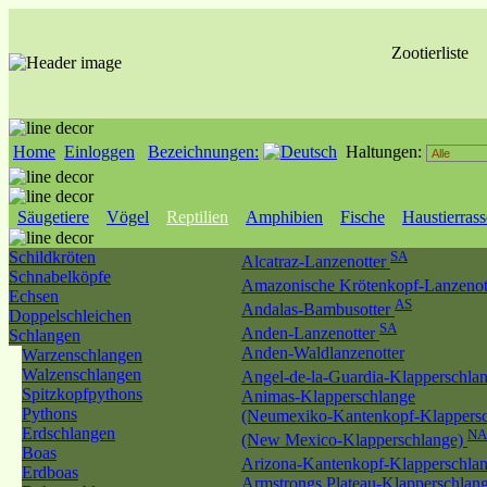
Zootierliste
Home
Einloggen
Bezeichnungen:
Haltungen:
Säugetiere
Vögel
Reptilien
Amphibien
Fische
Haustierras
Schildkröten
SA
Alcatraz-Lanzenotter
Schnabelköpfe
Amazonische Krötenkopf-Lanzenot
Echsen
AS
Andalas-Bambusotter
Doppelschleichen
SA
Anden-Lanzenotter
Schlangen
Anden-Waldlanzenotter
Warzenschlangen
Walzenschlangen
Angel-de-la-Guardia-Klapperschla
Spitzkopfpythons
Animas-Klapperschlange
Pythons
(Neumexiko-Kantenkopf-Klappersc
Erdschlangen
NA
(New Mexico-Klapperschlange)
Boas
Arizona-Kantenkopf-Klapperschla
Erdboas
Armstrongs Plateau-Klapperschlan