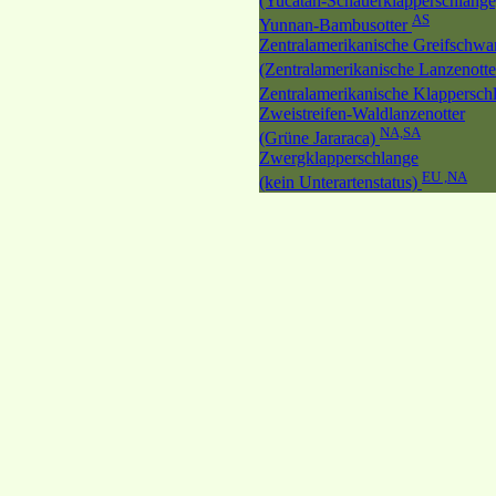
(Yucatán-Schauerklapperschlang
AS
Yunnan-Bambusotter
Zentralamerikanische Greifschwa
(Zentralamerikanische Lanzenott
Zentralamerikanische Klappersc
Zweistreifen-Waldlanzenotter
NA,SA
(Grüne Jararaca)
Zwergklapperschlange
EU ,NA
(kein Unterartenstatus)