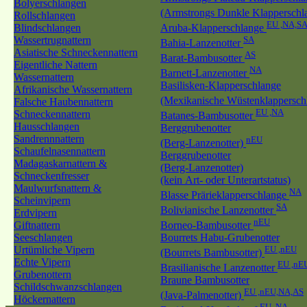
Bolyerschlangen
(Armstrongs Dunkle Klapperschl
Rollschlangen
EU ,NA,S
Blindschlangen
Aruba-Klapperschlange
Wassertrugnattern
SA
Bahia-Lanzenotter
Asiatische Schneckennattern
AS
Barat-Bambusotter
Eigentliche Nattern
NA
Barnett-Lanzenotter
Wassernattern
Basilisken-Klapperschlange
Afrikanische Wassernattern
(Mexikanische Wüstenklappersch
Falsche Haubennattern
EU ,NA
Schneckennattern
Batanes-Bambusotter
Hausschlangen
Berggrubenotter
Sandrennnattern
nEU
(Berg-Lanzenotter)
Schaufelnasennattern
Berggrubenotter
Madagaskarnattern &
(Berg-Lanzenotter)
Schneckenfresser
(kein Art- oder Unterartstatus)
Maulwurfsnattern &
NA
Blasse Prärieklapperschlange
Scheinvipern
SA
Bolivianische Lanzenotter
Erdvipern
nEU
Giftnattern
Borneo-Bambusotter
Seeschlangen
Bourrets Habu-Grubenotter
Urtümliche Vipern
EU ,nEU
(Bourrets Bambusotter)
Echte Vipern
EU ,nE
Brasilianische Lanzenotter
Grubenottern
Braune Bambusotter
Schildschwanzschlangen
EU ,nEU,NA,AS
(Java-Palmenotter)
Höckernattern
EU ,NA