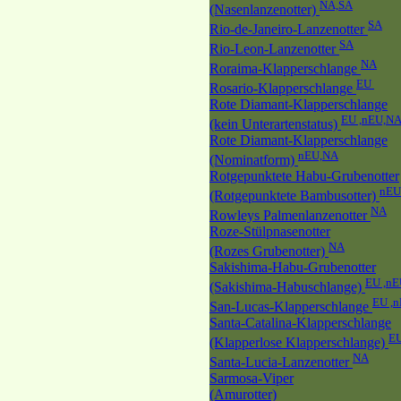
NA,SA
(Nasenlanzenotter)
SA
Rio-de-Janeiro-Lanzenotter
SA
Rio-Leon-Lanzenotter
NA
Roraima-Klapperschlange
EU
Rosario-Klapperschlange
Rote Diamant-Klapperschlange
EU ,nEU,N
(kein Unterartenstatus)
Rote Diamant-Klapperschlange
nEU,NA
(Nominatform)
Rotgepunktete Habu-Grubenotter
nEU
(Rotgepunktete Bambusotter)
NA
Rowleys Palmenlanzenotter
Roze-Stülpnasenotter
NA
(Rozes Grubenotter)
Sakishima-Habu-Grubenotter
EU ,n
(Sakishima-Habuschlange)
EU ,
San-Lucas-Klapperschlange
Santa-Catalina-Klapperschlange
EU
(Klapperlose Klapperschlange)
NA
Santa-Lucia-Lanzenotter
Sarmosa-Viper
(Amurotter)