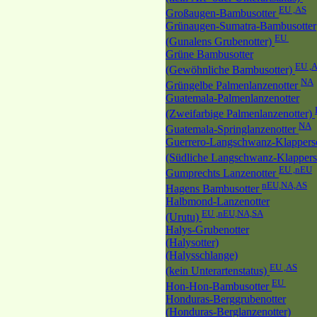
EU ,AS
Großaugen-Bambusotter
Grünaugen-Sumatra-Bambusotter
EU
(Gunalens Grubenotter)
Grüne Bambusotter
EU ,
(Gewöhnliche Bambusotter)
NA
Grüngelbe Palmenlanzenotter
Guatemala-Palmenlanzenotter
(Zweifarbige Palmenlanzenotter)
NA
Guatemala-Springlanzenotter
Guerrero-Langschwanz-Klappers
(Südliche Langschwanz-Klapper
EU ,nEU
Gumprechts Lanzenotter
nEU,NA,AS
Hagens Bambusotter
Halbmond-Lanzenotter
EU ,nEU,NA,SA
(Urutu)
Halys-Grubenotter
(Halysotter)
(Halysschlange)
EU ,AS
(kein Unterartenstatus)
EU
Hon-Hon-Bambusotter
Honduras-Berggrubenotter
(Honduras-Berglanzenotter)