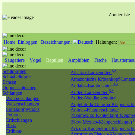
Zootierliste
Home
Einloggen
Bezeichnungen:
Haltungen:
Säugetiere
Vögel
Reptilien
Amphibien
Fische
Haustierras
Schildkröten
SA
Alcatraz-Lanzenotter
Schnabelköpfe
Amazonische Krötenkopf-Lanzen
Echsen
AS
Andalas-Bambusotter
Doppelschleichen
SA
Anden-Lanzenotter
Schlangen
Anden-Waldlanzenotter
Warzenschlangen
Walzenschlangen
Angel-de-la-Guardia-Klappersch
Spitzkopfpythons
Animas-Klapperschlange
Pythons
(Neumexiko-Kantenkopf-Klapper
Erdschlangen
(New Mexico-Klapperschlange)
Boas
Arizona-Kantenkopf-Klappersch
Erdboas
Armstrongs Plateau-Klapperschl