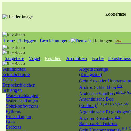
Zootierliste
Home
Einloggen
Bezeichnungen:
Haltungen:
Säugetiere
Vögel
Reptilien
Amphibien
Fische
Haustierras
Schildkröten
Abgottschlange
Schnabelköpfe
(Königsboa)
Echsen
(kein Art- oder Unterartstat
Doppelschleichen
NA
Andros-Schlankboa
Schlangen
nEU,NA,
Arabische Sandboa
Warzenschlangen
Argentinische Boa
Walzenschlangen
EU ,nEU,NA,SA,AS
(Südboa)
Spitzkopfpythons
Pythons
Argentinische Regenbogen
Erdschlangen
NA
Arizona-Rosenboa
Boas
Bahama-Schlankboa
Erdboas
EU ,
(kein Unterartenstatus)