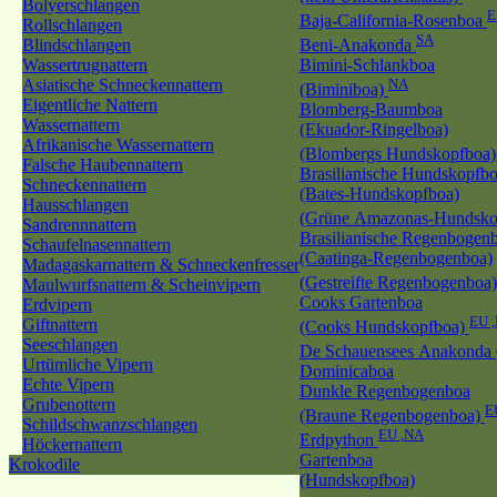
Bolyerschlangen
E
Baja-California-Rosenboa
Rollschlangen
SA
Blindschlangen
Beni-Anakonda
Wassertrugnattern
Bimini-Schlankboa
Asiatische Schneckennattern
NA
(Biminiboa)
Eigentliche Nattern
Blomberg-Baumboa
Wassernattern
(Ekuador-Ringelboa)
Afrikanische Wassernattern
(Blombergs Hundskopfboa
Falsche Haubennattern
Brasilianische Hundskopfb
Schneckennattern
(Bates-Hundskopfboa)
Hausschlangen
(Grüne Amazonas-Hundsko
Sandrennnattern
Brasilianische Regenbogen
Schaufelnasennattern
(Caatinga-Regenbogenboa)
Madagaskarnattern & Schneckenfresser
(Gestreifte Regenbogenboa
Maulwurfsnattern & Scheinvipern
Cooks Gartenboa
Erdvipern
EU 
Giftnattern
(Cooks Hundskopfboa)
Seeschlangen
De Schauensees Anakonda
Urtümliche Vipern
Dominicaboa
Echte Vipern
Dunkle Regenbogenboa
Grubenottern
E
(Braune Regenbogenboa)
Schildschwanzschlangen
EU ,NA
Erdpython
Höckernattern
Gartenboa
Krokodile
(Hundskopfboa)