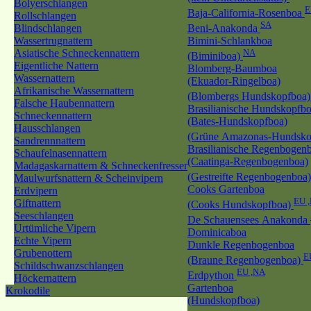
Bolyerschlangen
E
Baja-California-Rosenboa
Rollschlangen
SA
Blindschlangen
Beni-Anakonda
Wassertrugnattern
Bimini-Schlankboa
Asiatische Schneckennattern
NA
(Biminiboa)
Eigentliche Nattern
Blomberg-Baumboa
Wassernattern
(Ekuador-Ringelboa)
Afrikanische Wassernattern
(Blombergs Hundskopfboa
Falsche Haubennattern
Brasilianische Hundskopfb
Schneckennattern
(Bates-Hundskopfboa)
Hausschlangen
(Grüne Amazonas-Hundsko
Sandrennnattern
Brasilianische Regenbogen
Schaufelnasennattern
(Caatinga-Regenbogenboa)
Madagaskarnattern & Schneckenfresser
(Gestreifte Regenbogenboa
Maulwurfsnattern & Scheinvipern
Cooks Gartenboa
Erdvipern
EU 
Giftnattern
(Cooks Hundskopfboa)
Seeschlangen
De Schauensees Anakonda
Urtümliche Vipern
Dominicaboa
Echte Vipern
Dunkle Regenbogenboa
Grubenottern
E
(Braune Regenbogenboa)
Schildschwanzschlangen
EU ,NA
Erdpython
Höckernattern
Gartenboa
Krokodile
(Hundskopfboa)