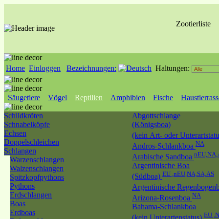
Zootierliste
Home
Einloggen
Bezeichnungen:
Haltungen:
Säugetiere
Vögel
Reptilien
Amphibien
Fische
Haustierras
Schildkröten
Abgottschlange
Schnabelköpfe
(Königsboa)
Echsen
(kein Art- oder Unterartstat
Doppelschleichen
NA
Andros-Schlankboa
Schlangen
nEU,NA,
Arabische Sandboa
Warzenschlangen
Argentinische Boa
Walzenschlangen
EU ,nEU,NA,SA,AS
(Südboa)
Spitzkopfpythons
Pythons
Argentinische Regenbogen
Erdschlangen
NA
Arizona-Rosenboa
Boas
Bahama-Schlankboa
Erdboas
EU ,
(kein Unterartenstatus)