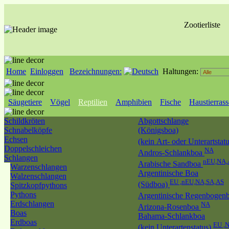
Zootierliste
Home
Einloggen
Bezeichnungen:
Haltungen:
Säugetiere
Vögel
Reptilien
Amphibien
Fische
Haustierras
Schildkröten
Abgottschlange
Schnabelköpfe
(Königsboa)
Echsen
(kein Art- oder Unterartstat
Doppelschleichen
NA
Andros-Schlankboa
Schlangen
nEU,NA,
Arabische Sandboa
Warzenschlangen
Argentinische Boa
Walzenschlangen
EU ,nEU,NA,SA,AS
(Südboa)
Spitzkopfpythons
Pythons
Argentinische Regenbogen
Erdschlangen
NA
Arizona-Rosenboa
Boas
Bahama-Schlankboa
Erdboas
EU ,
(kein Unterartenstatus)