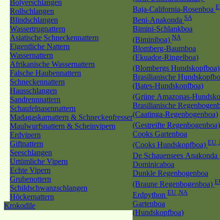
Bolyerschlangen
E
Baja-California-Rosenboa
Rollschlangen
SA
Blindschlangen
Beni-Anakonda
Wassertrugnattern
Bimini-Schlankboa
Asiatische Schneckennattern
NA
(Biminiboa)
Eigentliche Nattern
Blomberg-Baumboa
Wassernattern
(Ekuador-Ringelboa)
Afrikanische Wassernattern
(Blombergs Hundskopfboa
Falsche Haubennattern
Brasilianische Hundskopfb
Schneckennattern
(Bates-Hundskopfboa)
Hausschlangen
(Grüne Amazonas-Hundsko
Sandrennnattern
Brasilianische Regenbogen
Schaufelnasennattern
(Caatinga-Regenbogenboa)
Madagaskarnattern & Schneckenfresser
(Gestreifte Regenbogenboa
Maulwurfsnattern & Scheinvipern
Cooks Gartenboa
Erdvipern
EU 
Giftnattern
(Cooks Hundskopfboa)
Seeschlangen
De Schauensees Anakonda
Urtümliche Vipern
Dominicaboa
Echte Vipern
Dunkle Regenbogenboa
Grubenottern
E
(Braune Regenbogenboa)
Schildschwanzschlangen
EU ,NA
Erdpython
Höckernattern
Gartenboa
Krokodile
(Hundskopfboa)