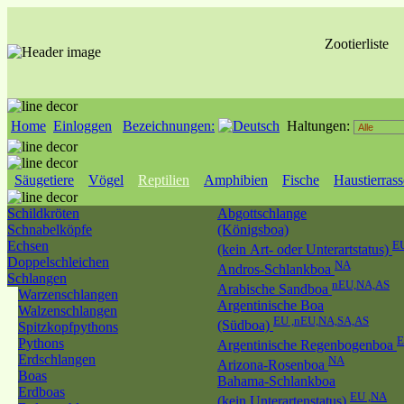
Zootierliste
Home
Einloggen
Bezeichnungen:
Haltungen:
Säugetiere
Vögel
Reptilien
Amphibien
Fische
Haustierras
Schildkröten
Abgottschlange
Schnabelköpfe
(Königsboa)
Echsen
E
(kein Art- oder Unterartstatus)
Doppelschleichen
NA
Andros-Schlankboa
Schlangen
nEU,NA,AS
Arabische Sandboa
Warzenschlangen
Argentinische Boa
Walzenschlangen
EU ,nEU,NA,SA,AS
(Südboa)
Spitzkopfpythons
Pythons
Argentinische Regenbogenboa
Erdschlangen
NA
Arizona-Rosenboa
Boas
Bahama-Schlankboa
Erdboas
EU ,NA
(kein Unterartenstatus)