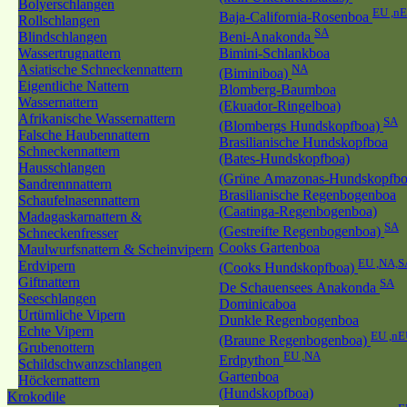
Bolyerschlangen
EU ,n
Baja-California-Rosenboa
Rollschlangen
SA
Blindschlangen
Beni-Anakonda
Wassertrugnattern
Bimini-Schlankboa
Asiatische Schneckennattern
NA
(Biminiboa)
Eigentliche Nattern
Blomberg-Baumboa
Wassernattern
(Ekuador-Ringelboa)
Afrikanische Wassernattern
SA
(Blombergs Hundskopfboa)
Falsche Haubennattern
Brasilianische Hundskopfboa
Schneckennattern
(Bates-Hundskopfboa)
Hausschlangen
(Grüne Amazonas-Hundskopfb
Sandrennnattern
Brasilianische Regenbogenboa
Schaufelnasennattern
(Caatinga-Regenbogenboa)
Madagaskarnattern &
SA
(Gestreifte Regenbogenboa)
Schneckenfresser
Cooks Gartenboa
Maulwurfsnattern & Scheinvipern
EU ,NA,S
Erdvipern
(Cooks Hundskopfboa)
Giftnattern
SA
De Schauensees Anakonda
Seeschlangen
Dominicaboa
Urtümliche Vipern
Dunkle Regenbogenboa
Echte Vipern
EU ,nE
(Braune Regenbogenboa)
Grubenottern
EU ,NA
Erdpython
Schildschwanzschlangen
Gartenboa
Höckernattern
(Hundskopfboa)
Krokodile